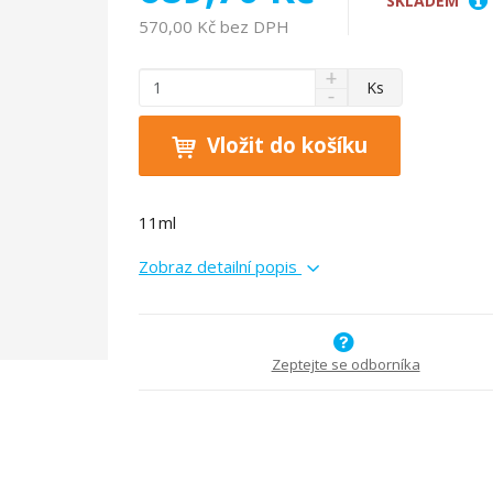
SKLADEM
570,00 Kč bez DPH
N
Z
Ks
S
a
m
n
v
ě
í
ý
Vložit do košíku
n
ž
š
i
i
i
t
t
t
11ml
p
m
m
n
o
n
Zobraz detailní popis
o
o
č
ž
ž
e
s
s
t
t
t
v
v
Zeptejte se odborníka
í
í