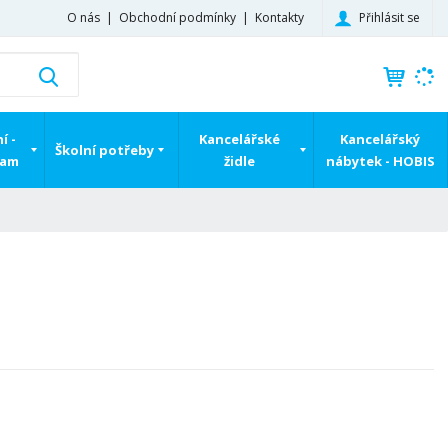
Přihlásit se
O nás
Obchodní podmínky
Kontakty
K
Vyhledat
d
o
h
í -
Kancelářské
Kancelářský
Školní potřeby
l
ram
židle
nábytek - HOBIS
e
d
á
,
t
e
n
n
a
j
d
e