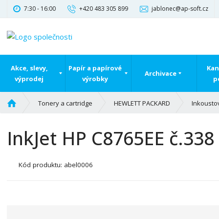
7:30 - 16:00
+420 483 305 899
jablonec@ap-soft.cz
Akce, slevy,
Papír a papírové
Kan
Archivace
výprodej
výrobky
p
Ú
Tonery a cartridge
HEWLETT PACKARD
Inkousto
v
o
InkJet HP C8765EE č.338
d
n
í
Kód produktu:
abel0006
s
t
r
a
n