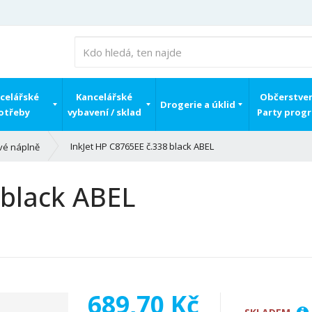
celářské
Kancelářské
Občerstven
Drogerie a úklid
otřeby
vybavení / sklad
Party prog
InkJet HP C8765EE č.338 black ABEL
vé náplně
 black ABEL
689,70 Kč