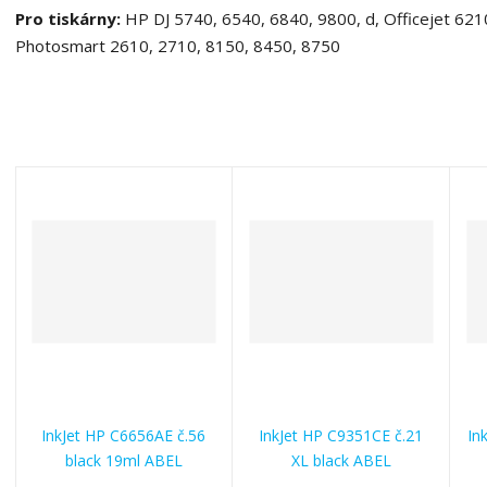
Pro tiskárny:
HP DJ 5740, 6540, 6840, 9800, d, Officejet 62
Photosmart 2610, 2710, 8150, 8450, 8750
InkJet HP C6656AE č.56
InkJet HP C9351CE č.21
In
black 19ml ABEL
XL black ABEL