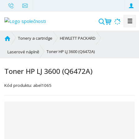
☰
V
y
h
Ú
Tonery a cartridge
HEWLETT PACKARD
l
v
o
e
Toner HP LJ 3600 (Q6472A)
Laserové náplně
d
d
n
a
Toner HP LJ 3600 (Q6472A)
í
t
s
Kód produktu:
abel1065
t
r
a
n
a