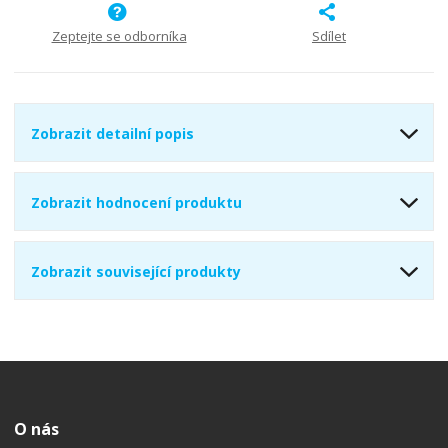
ž
o
č
s
ž
e
Zeptejte se odborníka
Sdílet
t
s
t
v
t
í
v
í
Zobrazit detailní popis
Zobrazit hodnocení produktu
Zobrazit související produkty
O nás