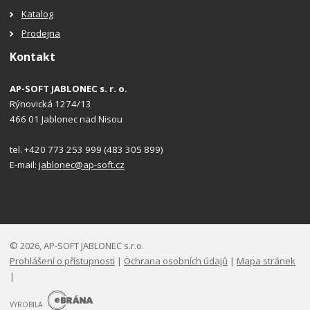
Katalog
Prodejna
Kontakt
AP-SOFT JABLONEC s. r. o.
Rýnovická 1274/13
466 01 Jablonec nad Nisou
tel. +420 773 253 999 (483 305 899)
E-mail:
jablonec@ap-soft.cz
© 2026, AP-SOFT JABLONEC s.r.o.
Prohlášení o přístupnosti
|
Ochrana osobních údajů
|
Mapa stránek
|
E
B
VYROBILA