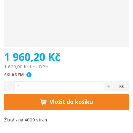
1 960,20 Kč
1 620,00 Kč bez DPH
SKLADEM
S
N
Z
Ks
n
a
m
í
v
ě
ž
ý
Vložit do košíku
n
i
š
i
t
i
t
m
t
Žlutá - na 4000 stran
p
n
m
o
o
n