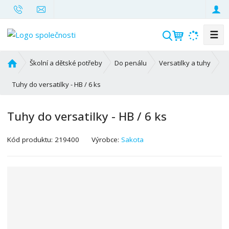
☰
V
y
h
Ú
Školní a dětské potřeby
Do penálu
Versatilky a tuhy
l
v
o
Tuhy do versatilky - HB / 6 ks
e
d
d
n
a
Tuhy do versatilky - HB / 6 ks
í
t
s
K
Kód produktu:
219400
Výrobce:
Sakota
t
ó
r
d
a
v
n
ý
a
r
o
b
c