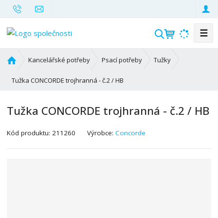
☰
V
y
h
Ú
Kancelářské potřeby
Psací potřeby
Tužky
l
v
o
Tužka CONCORDE trojhranná - č.2 / HB
e
d
d
n
a
Tužka CONCORDE trojhranná - č.2 / HB
í
t
s
K
Kód produktu:
211260
Výrobce:
Concorde
t
ó
r
d
a
v
n
ý
a
r
o
b
c