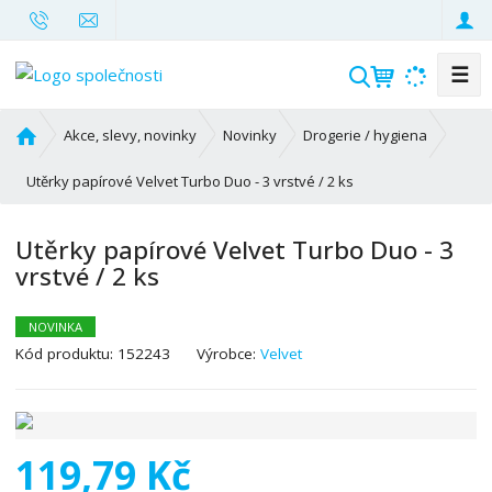
☰
V
y
h
Ú
Akce, slevy, novinky
Novinky
Drogerie / hygiena
l
v
o
Utěrky papírové Velvet Turbo Duo - 3 vrstvé / 2 ks
e
d
d
n
a
Utěrky papírové Velvet Turbo Duo - 3
í
t
vrstvé / 2 ks
s
t
r
NOVINKA
a
K
Kód produktu:
152243
Výrobce:
Velvet
n
ó
a
d
v
ý
119,79 Kč
r