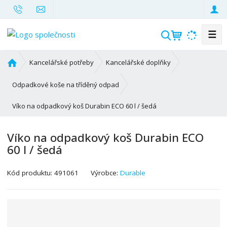
☰
V
y
h
Ú
Kancelářské potřeby
Kancelářské doplňky
l
v
o
e
Odpadkové koše na tříděný odpad
d
d
Víko na odpadkový koš Durabin ECO 60 l / šedá
n
a
í
t
s
Víko na odpadkový koš Durabin ECO
t
60 l / šedá
r
a
K
Kód produktu:
491061
Výrobce:
Durable
n
ó
a
d
v
ý
r