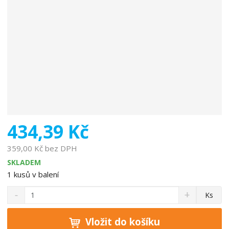
o
b
c
e
:
7
3
1
8
0
8
434,39 Kč
0
4
359,00 Kč bez DPH
9
SKLADEM
7
1
kusů v balení
0
S
N
1
Z
Ks
n
a
0
m
í
v
ě
ž
ý
Vložit do košíku
n