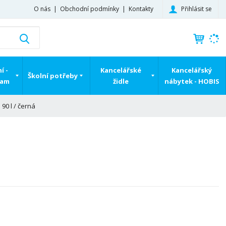
Přihlásit se
O nás
Obchodní podmínky
Kontakty
K
Vyhledat
d
o
h
í -
Kancelářské
Kancelářský
Školní potřeby
l
ram
židle
nábytek - HOBIS
e
d
90 l / černá
á
,
t
e
n
n
a
j
d
e