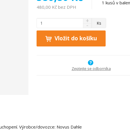
1
kusů v balen
480,00 Kč bez DPH
N
Z
Ks
S
a
m
n
v
ě
í
ý
Vložit do košíku
n
ž
š
i
i
i
t
t
t
p
m
m
n
o
n
Zeptejte se odborníka
o
o
č
ž
ž
e
s
s
t
t
t
v
v
í
í
uchopení. Výrobce/dovozce: Novus Dahle