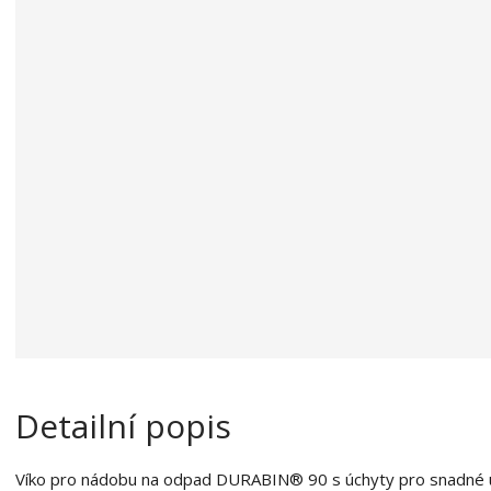
a
o
b
c
e
:
7
3
1
8
0
8
0
4
7
5
0
4
Detailní popis
9
Víko pro nádobu na odpad DURABIN® 90 s úchyty pro snadné 