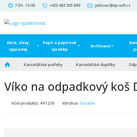
7:30 - 16:00
+420 483 305 899
jablonec@ap-soft.cz
Akce, slevy,
Papír a papírové
Kan
Archivace
výprodej
výrobky
p
Ú
Kancelářské potřeby
Kancelářské doplňky
Odp
v
o
Víko na odpadkový koš D
d
n
í
K
Kód produktu:
491230
Výrobce:
Durable
s
ó
t
d
r
v
a
ý
n
r