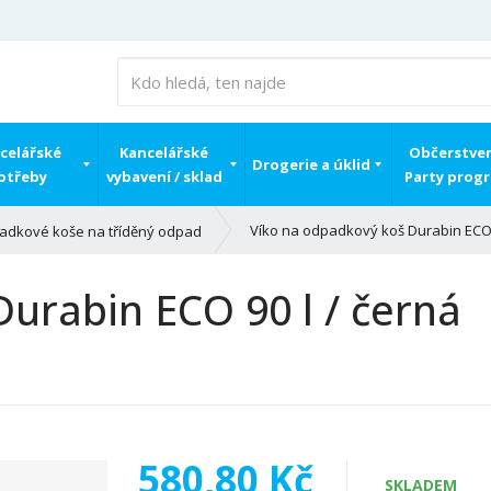
celářské
Kancelářské
Občerstven
Drogerie a úklid
otřeby
vybavení / sklad
Party prog
Víko na odpadkový koš Durabin ECO 
adkové koše na tříděný odpad
urabin ECO 90 l / černá
580,80 Kč
SKLADEM