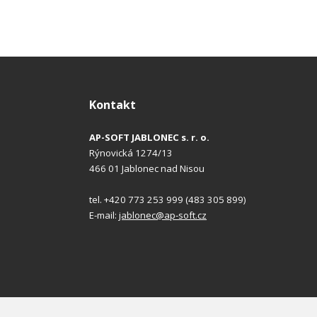
Kontakt
AP-SOFT JABLONEC s. r. o.
Rýnovická 1274/13
466 01 Jablonec nad Nisou
tel. +420 773 253 999 (483 305 899)
E-mail:
jablonec@ap-soft.cz