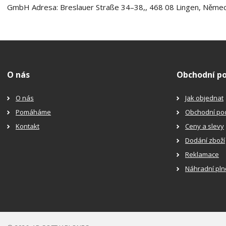
GmbH Adresa: Breslauer Straße 34–38,, 468 08 Lingen, Němec
O nás
Obchodní p
O nás
Jak objednat
Pomáháme
Obchodní po
Kontakt
Ceny a slevy
Dodání zboží
Reklamace
Náhradní pln