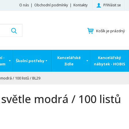
Přihlásit se
O nás
Obchodní podmínky
Kontakty
K
Vyhledat
Košík je prázdný
d
o
h
l
í -
Kancelářské
Kancelářský
e
Školní potřeby
ram
židle
nábytek - HOBIS
d
á
,
modrá / 100 listů / BL29
t
e
světle modrá / 100 listů
n
n
a
j
d
e