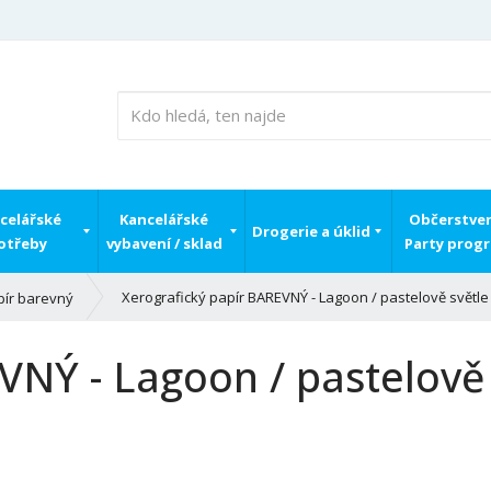
celářské
Kancelářské
Občerstven
Drogerie a úklid
otřeby
vybavení / sklad
Party prog
Xerografický papír BAREVNÝ - Lagoon / pastelově světle 
pír barevný
VNÝ - Lagoon / pastelově 