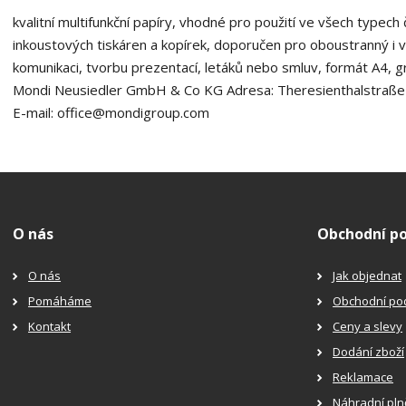
1
kvalitní multifunkční papíry, vhodné pro použití ve všech typech
1
9
inkoustových tiskáren a kopírek, doporučen pro oboustranný i v
komunikaci, tvorbu prezentací, letáků nebo smluv, formát A4, 
Mondi Neusiedler GmbH & Co KG Adresa: Theresienthalstraße
E-mail: office@mondigroup.com
O nás
Obchodní p
O nás
Jak objednat
Pomáháme
Obchodní po
Kontakt
Ceny a slevy
Dodání zboží
Reklamace
Náhradní pln