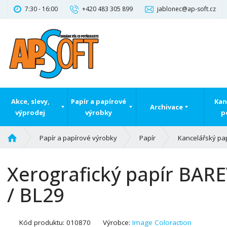
7:30 - 16:00
+420 483 305 899
jablonec@ap-soft.cz
Akce, slevy,
Papír a papírové
Kan
Archivace
výprodej
výrobky
p
Ú
Papír a papírové výrobky
Papír
Kancelářský pa
v
o
Xerografický papír BARE
d
n
/ BL29
í
s
t
K
Kód produktu:
010870
Výrobce:
Image Coloraction
r