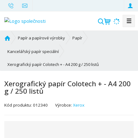
☰
V
y
h
Ú
Papír a papírové výrobky
Papír
l
v
o
e
Kancelářský papír speciální
d
d
Xerografický papír Colotech + - A4 200 g / 250 listů
n
a
í
t
s
Xerografický papír Colotech + - A4 200
t
g / 250 listů
r
a
K
Kód produktu:
012340
Výrobce:
Xerox
n
ó
a
d
v
ý
r