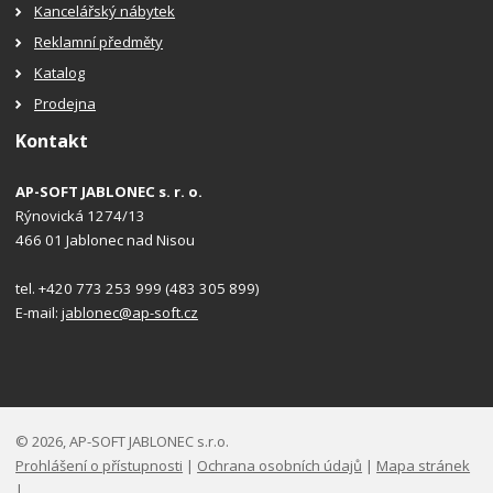
Kancelářský nábytek
Reklamní předměty
Katalog
Prodejna
Kontakt
AP-SOFT JABLONEC s. r. o.
Rýnovická 1274/13
466 01 Jablonec nad Nisou
tel. +420 773 253 999 (483 305 899)
E-mail:
jablonec@ap-soft.cz
© 2026, AP-SOFT JABLONEC s.r.o.
Prohlášení o přístupnosti
|
Ochrana osobních údajů
|
Mapa stránek
|