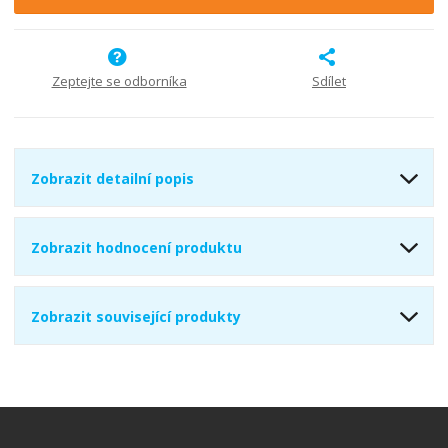
i
š
i
t
i
t
m
t
p
n
m
o
o
n
Zeptejte se odborníka
Sdílet
ž
o
č
s
ž
e
t
s
t
v
t
Zobrazit detailní popis
í
v
í
Zobrazit hodnocení produktu
Zobrazit související produkty