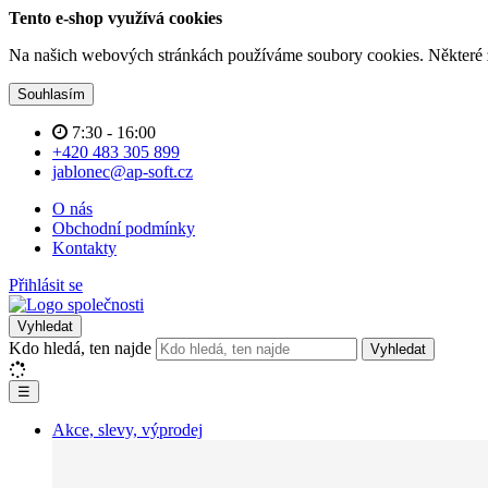
Tento e-shop využívá cookies
Na našich webových stránkách používáme soubory cookies. Některé z n
Souhlasím
7:30 - 16:00
+420 483 305 899
jablonec@ap-soft.cz
O nás
Obchodní podmínky
Kontakty
Přihlásit se
Vyhledat
Kdo hledá, ten najde
Vyhledat
☰
Akce, slevy, výprodej