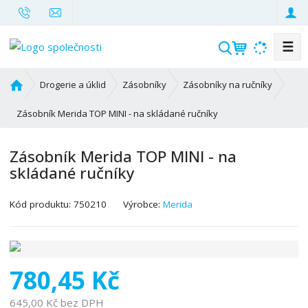
☰
V
y
h
Ú
Drogerie a úklid
Zásobníky
Zásobníky na ručníky
l
v
o
Zásobník Merida TOP MINI - na skládané ručníky
e
d
d
n
a
Zásobník Merida TOP MINI - na
í
t
skládané ručníky
s
t
K
r
Kód produktu:
750210
Výrobce:
Merida
ó
a
d
n
v
a
ý
780,45 Kč
r
o
645,00 Kč bez DPH