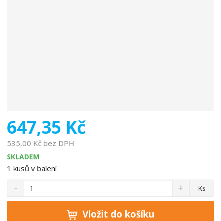
o
b
c
e
:
5
9
0
8
2
4
647,35 Kč
8
1
535,00 Kč bez DPH
0
SKLADEM
4
1
kusů v balení
9
S
N
3
Z
Ks
n
a
9
m
í
v
ě
ž
ý
Vložit do košíku
n