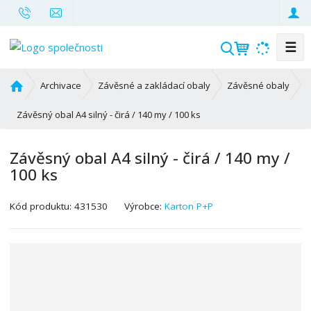
☰
V
y
h
Ú
Archivace
Závěsné a zakládací obaly
Závěsné obaly
l
v
o
Závěsný obal A4 silný - čirá / 140 my / 100 ks
e
d
d
n
a
Závěsný obal A4 silný - čirá / 140 my /
í
t
100 ks
s
t
K
r
Kód produktu:
431530
Výrobce:
Karton P+P
ó
a
d
n
v
a
ý
r
o