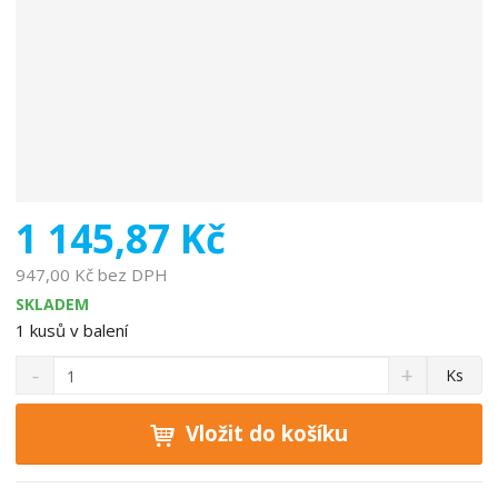
b
c
e
:
8
5
9
5
0
9
1 145,87 Kč
6
7
947,00 Kč bez DPH
0
SKLADEM
2
1
kusů v balení
7
S
N
1
Z
Ks
n
a
3
m
í
v
ě
ž
ý
Vložit do košíku
n
i
š
i
t
i
t