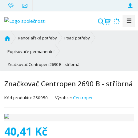
☰
V
y
h
Ú
Kancelářské potřeby
Psací potřeby
l
v
o
e
Popisovače permanentní
d
d
Značkovač Centropen 2690 B - stříbrná
n
a
í
t
s
Značkovač Centropen 2690 B - stříbrná
t
r
K
Kód produktu:
250950
Výrobce:
Centropen
a
ó
n
d
a
v
ý
40,41 Kč
r
o