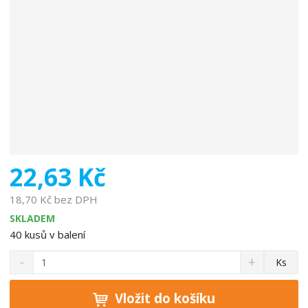
o
b
c
e
:
8
5
9
4
1
5
22,63 Kč
7
9
18,70 Kč bez DPH
3
SKLADEM
1
40
kusů v balení
8
S
N
8
Z
Ks
n
a
8
m
í
v
ě
ž
ý
Vložit do košíku
n