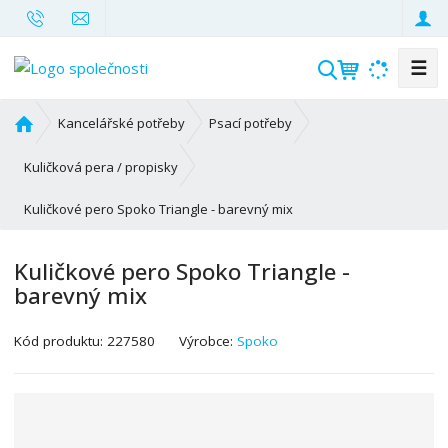
☰
V
y
h
Ú
Kancelářské potřeby
Psací potřeby
l
v
o
e
Kuličková pera / propisky
d
d
Kuličkové pero Spoko Triangle - barevný mix
n
a
í
t
s
Kuličkové pero Spoko Triangle -
t
barevný mix
r
a
K
Kód produktu:
227580
Výrobce:
Spoko
n
ó
a
d
v
ý
r