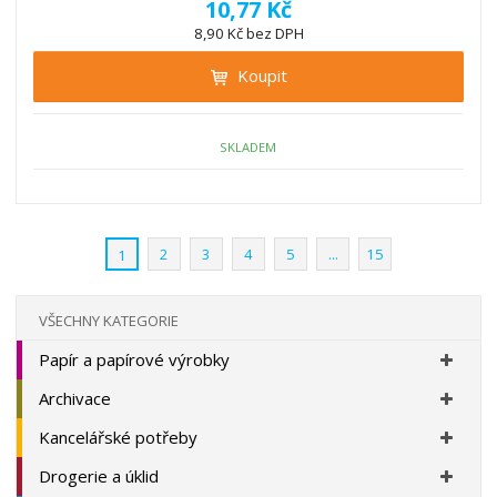
ě
10,77 Kč
ž
ý
n
8,90 Kč bez DPH
i
š
i
t
i
Koupit
t
m
t
p
n
m
o
o
n
ž
o
č
SKLADEM
s
ž
e
t
s
t
v
t
í
v
2
3
4
5
...
15
1
í
VŠECHNY KATEGORIE
Papír a papírové výrobky
Archivace
Kancelářské potřeby
Drogerie a úklid