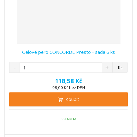
Gelové pero CONCORDE Presto - sada 6 ks
S
N
Z
Ks
n
a
m
í
v
ě
118,58 Kč
ž
ý
n
98,00 Kč bez DPH
i
š
i
t
i
Koupit
t
m
t
p
n
m
o
o
n
ž
o
č
SKLADEM
s
ž
e
t
s
t