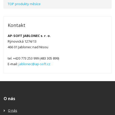
TOP produkty měsíce
Kontakt
AP-SOFT JABLONEC s. r. o.
Rýnovická 1274/13
466 01 Jablonec nad Nisou
tel. +420 773 253 999 (483 305 899)
E-mail:
jablonec@ap-soft.cz
O nás
O nás