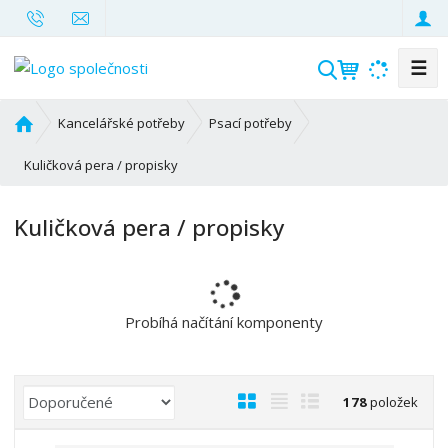
☰
V
y
h
Ú
Kancelářské potřeby
Psací potřeby
l
v
o
Kuličková pera / propisky
e
d
d
n
a
Kuličková pera / propisky
í
t
s
t
r
a
Probíhá načítání komponenty
n
a
Ř
O
T
Ř
178
položek
a
b
a
á
z