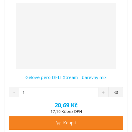
v
t
í
v
í
Gelové pero DELI Xtream - barevný mix
S
N
Z
Ks
n
a
m
í
v
ě
20,69 Kč
ž
ý
n
17,10 Kč bez DPH
i
š
i
t
i
Koupit
t
m
t
p
n
m