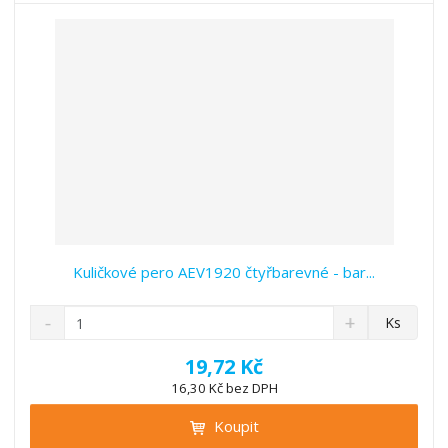
v
t
í
v
í
Kuličkové pero AEV1920 čtyřbarevné - bar...
S
N
Z
Ks
n
a
m
í
v
ě
19,72 Kč
ž
ý
n
16,30 Kč bez DPH
i
š
i
t
i
Koupit
t
m
t
p