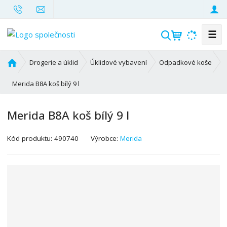
☰
V
y
h
Ú
Drogerie a úklid
Úklidové vybavení
Odpadkové koše
l
v
o
Merida B8A koš bílý 9 l
e
d
d
n
a
Merida B8A koš bílý 9 l
í
t
s
K
Kód produktu:
490740
Výrobce:
Merida
t
ó
r
d
a
v
n
ý
a
r
o
b
c