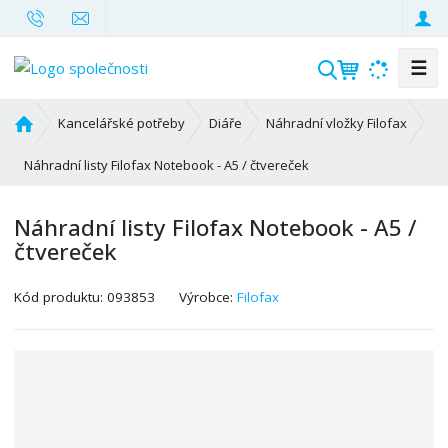
☰
V
y
h
Ú
Kancelářské potřeby
Diáře
Náhradní vložky Filofax
l
v
o
Náhradní listy Filofax Notebook - A5 / čtvereček
e
d
d
n
a
Náhradní listy Filofax Notebook - A5 /
í
t
čtvereček
s
t
K
r
Kód produktu:
093853
Výrobce:
Filofax
ó
a
d
n
v
a
ý
r
o