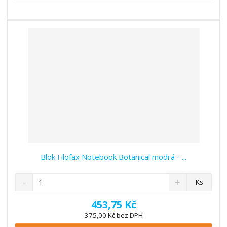
s
ž
e
t
s
t
v
t
í
v
í
Blok Filofax Notebook Botanical modrá - ...
S
N
Z
Ks
n
a
m
í
v
ě
453,75 Kč
ž
ý
n
375,00 Kč bez DPH
i
š
i