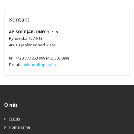
Kontakt
AP-SOFT JABLONEC s. r. o.
Rýnovická 1274/13
466 01 Jablonec nad Nisou
tel. +420 773 253 999 (483 305 899)
E-mail:
jablonec@ap-soft.cz
O nás
O nás
Pomáháme