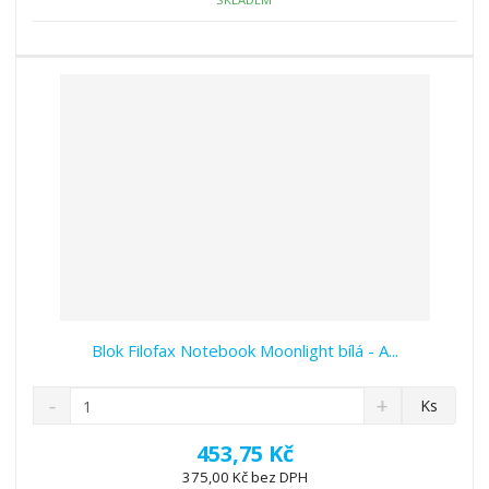
ž
o
č
s
ž
e
t
s
t
v
t
í
v
í
Blok Filofax Notebook Moonlight bílá - A...
S
N
Z
Ks
n
a
m
í
v
ě
453,75 Kč
ž
ý
n
375,00 Kč bez DPH
i
š