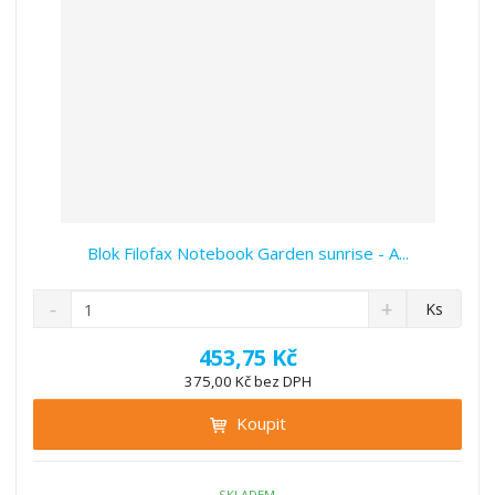
í
Blok Filofax Notebook Garden sunrise - A...
S
N
Z
Ks
n
a
m
í
v
ě
453,75 Kč
ž
ý
n
375,00 Kč bez DPH
i
š
i
t
i
Koupit
t
m
t
p
n
m
o
o
n
SKLADEM