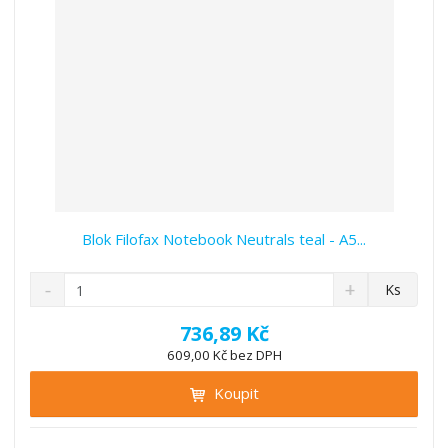
í
v
í
Blok Filofax Notebook Neutrals teal - A5...
S
N
Z
Ks
n
a
m
í
v
ě
736,89 Kč
ž
ý
n
609,00 Kč bez DPH
i
š
i
t
i
Koupit
t
m
t
p
n
m
o
o
n