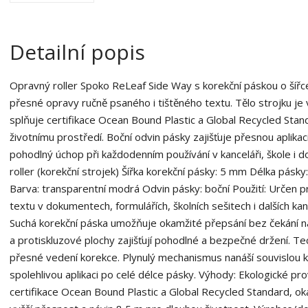
Detailní popis
Opravný roller Spoko ReLeaf Side Way s korekční páskou o šířc
přesné opravy ručně psaného i tištěného textu. Tělo strojku j
splňuje certifikace Ocean Bound Plastic a Global Recycled Stand
životnímu prostředí. Boční odvin pásky zajišťuje přesnou aplikaci
pohodlný úchop při každodenním používání v kanceláři, škole i
roller (korekční strojek) Šířka korekční pásky: 5 mm Délka pásky
Barva: transparentní modrá Odvin pásky: boční Použití: Určen p
textu v dokumentech, formulářích, školních sešitech i dalších kan
Suchá korekční páska umožňuje okamžité přepsání bez čekání n
a protiskluzové plochy zajišťují pohodlné a bezpečné držení. T
přesné vedení korekce. Plynulý mechanismus nanáší souvislou kr
spolehlivou aplikaci po celé délce pásky. Výhody: Ekologické p
certifikace Ocean Bound Plastic a Global Recycled Standard, ok