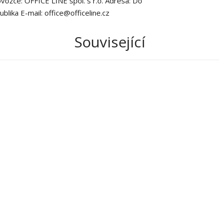
vozce: OFFICE LINE spol. s r.o. Adresa: Do
lika E-mail: office@officeline.cz
Související