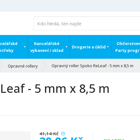
celářské
Kancelářské
Občerstven
Drogerie a úklid
otřeby
vybavení / sklad
Party prog
Opravný roller Spoko ReLeaf - 5 mm x 8,5 m
Opravné rollery
Leaf - 5 mm x 8,5 m
41,14 Kč