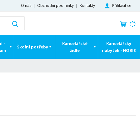
Přihlásit se
O nás
Obchodní podmínky
Kontakty
K
Vyhledat
d
o
h
í -
Kancelářské
Kancelářský
Školní potřeby
l
ram
židle
nábytek - HOBIS
e
d
á
,
t
e
n
n
a
j
d
e