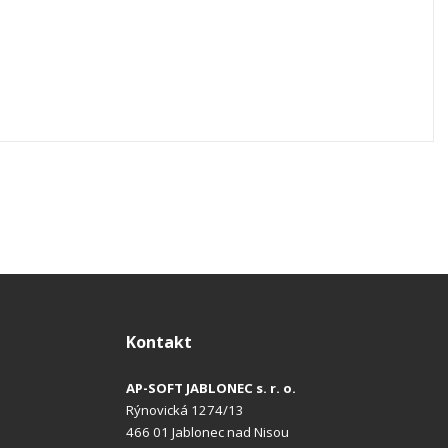
Kontakt
AP-SOFT JABLONEC s. r. o.
Rýnovická 1274/13
466 01 Jablonec nad Nisou