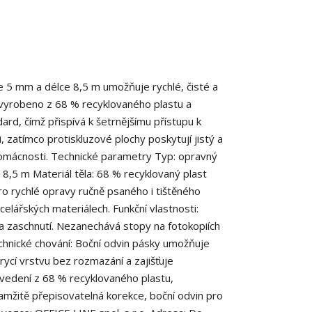
e 5 mm a délce 8,5 m umožňuje rychlé, čisté a
e vyrobeno z 68 % recyklovaného plastu a
ard, čímž přispívá k šetrnějšímu přístupu k
, zatímco protiskluzové plochy poskytují jistý a
 domácnosti. Technické parametry Typ: opravný
: 8,5 m Materiál těla: 68 % recyklovaný plast
ro rychlé opravy ručně psaného i tištěného
celářských materiálech. Funkční vlastnosti:
a zaschnutí. Nezanechává stopy na fotokopiích
echnické chování: Boční odvin pásky umožňuje
ycí vrstvu bez rozmazání a zajišťuje
rovedení z 68 % recyklovaného plastu,
amžitě přepisovatelná korekce, boční odvin pro