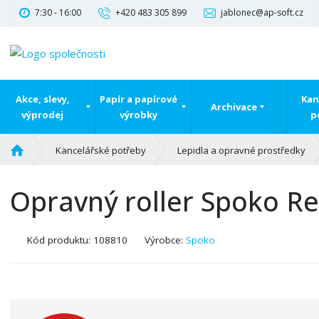
7:30 - 16:00
+420 483 305 899
jablonec@ap-soft.cz
Akce, slevy,
Papír a papírové
Kan
Archivace
výprodej
výrobky
p
Ú
Kancelářské potřeby
Lepidla a opravné prostředky
v
o
Opravný roller Spoko Re
d
n
í
K
Kód produktu:
108810
Výrobce:
Spoko
s
ó
t
d
r
v
a
ý
n
r