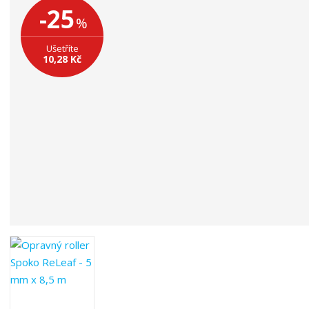
a
-25
o
%
b
c
Ušetříte
e
10,28 Kč
:
8
5
9
4
1
5
7
9
3
0
3
7
9