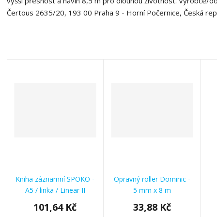
vyšší přesnost a návin 8,5 m pro dlouhou životnost. Výrobce/do
Čertous 2635/20, 193 00 Praha 9 - Horní Počernice, Česká repub
Kniha záznamní SPOKO -
Opravný roller Dominic -
A5 / linka / Linear II
5 mm x 8 m
101,64 Kč
33,88 Kč