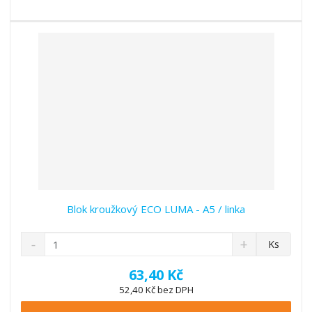
s
ž
e
t
s
t
v
t
í
v
í
Blok kroužkový ECO LUMA - A5 / linka
S
N
Z
Ks
n
a
m
í
v
ě
63,40 Kč
ž
ý
n
52,40 Kč bez DPH
i
š
i
t
i