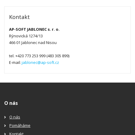
Kontakt
AP-SOFT JABLONEC s. r. o.
Rýnovická 1274/13
466 01 Jablonec nad Nisou
tel. +420 773 253 999 (483 305 899)
E-mail:
jablonec@ap-soft.cz
O nás
O nás
Pomáháme
Kontakt