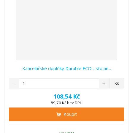
í
Kancelářské doplňky Durable ECO - stoján...
S
N
Z
Ks
n
a
m
í
v
ě
108,54 Kč
ž
ý
n
89,70 Kč bez DPH
i
š
i
t
i
Koupit
t
m
t
p
n
m
o
o
n