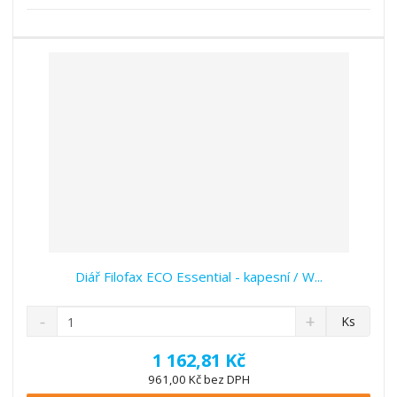
s
ž
e
t
s
t
v
t
í
v
í
Diář Filofax ECO Essential - kapesní / W...
S
N
Z
Ks
n
a
m
í
v
ě
1 162,81 Kč
ž
ý
n
961,00 Kč bez DPH
i
š
i