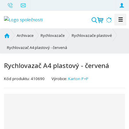
☰
V
y
h
Ú
Archivace
Rychlovazače
Rychlovazače plastové
l
v
o
Rychlovazač A4 plastový - červená
e
d
d
n
a
Rychlovazač A4 plastový - červená
í
t
s
K
Kód produktu:
410690
Výrobce:
Karton P+P
t
ó
r
d
a
v
n
ý
a
r
o
b
c