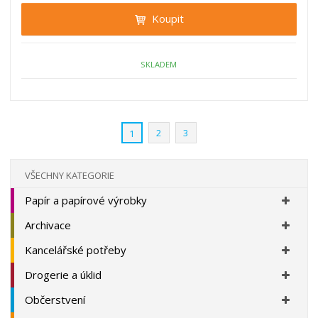
i
t
i
Koupit
t
m
t
p
n
m
o
o
n
ž
o
č
SKLADEM
s
ž
e
t
s
t
v
t
í
v
2
3
1
í
VŠECHNY KATEGORIE
Papír a papírové výrobky
Archivace
Kancelářské potřeby
Drogerie a úklid
Občerstvení