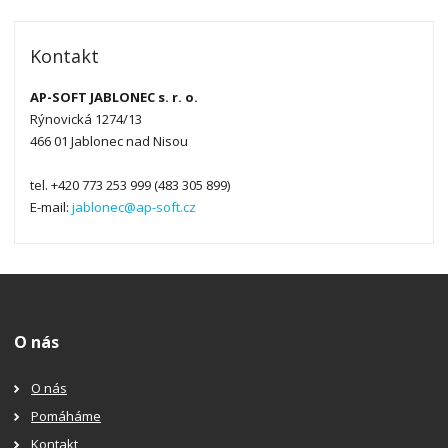
Kontakt
AP-SOFT JABLONEC s. r. o.
Rýnovická 1274/13
466 01 Jablonec nad Nisou
tel. +420 773 253 999 (483 305 899)
E-mail:
jablonec@ap-soft.cz
O nás
O nás
Pomáháme
Kontakt