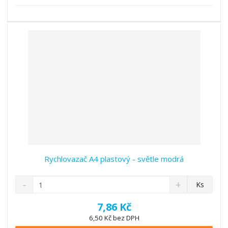
s
ž
e
t
s
t
v
t
í
v
í
Rychlovazač A4 plastový - světle modrá
S
N
Z
Ks
n
a
m
í
v
ě
7,86 Kč
ž
ý
n
6,50 Kč bez DPH
i
š
i