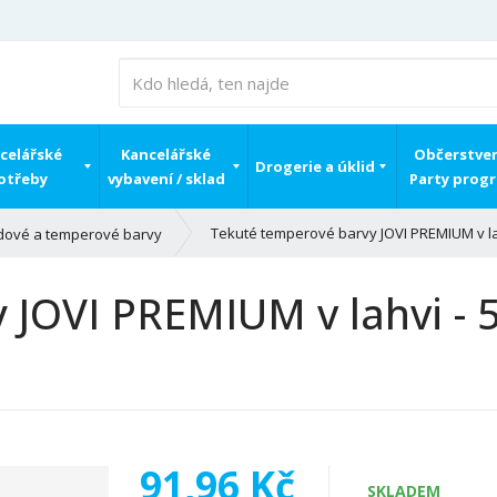
celářské
Kancelářské
Občerstven
Drogerie a úklid
otřeby
vybavení / sklad
Party prog
Tekuté temperové barvy JOVI PREMIUM v lah
dové a temperové barvy
JOVI PREMIUM v lahvi - 5
91,96 Kč
SKLADEM