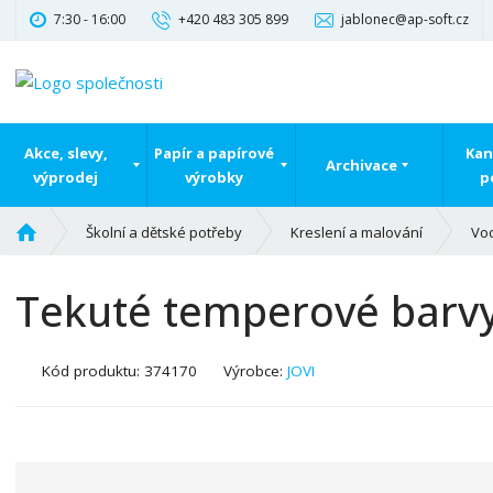
7:30 - 16:00
+420 483 305 899
jablonec@ap-soft.cz
Akce, slevy,
Papír a papírové
Kan
Archivace
výprodej
výrobky
p
Ú
Školní a dětské potřeby
Kreslení a malování
Vo
v
o
Tekuté temperové barvy 
d
n
í
K
Kód produktu:
374170
Výrobce:
JOVI
s
ó
t
d
r
v
a
ý
n
r