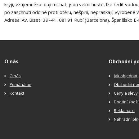
kryjí, vzájemně se dají míchat, jsou velmi husté, lze ředit vodou
po zaschnutí odolné proti otěru, nešpiní, nepraskají, vyrobené 
Adresa: Av. Bizet, 39–41, 08191 Rubí (Barcelona), Španělsko E-m
O nás
Obchodní p
O nás
Jak objednat
Pomáháme
Obchodní po
Kontakt
Ceny a slevy
Dodání zboží
Reklamace
Náhradní pln