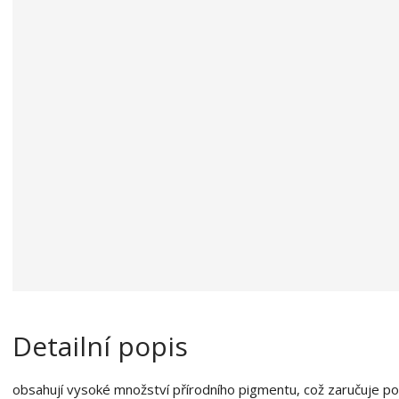
a
o
b
c
e
:
8
4
1
2
0
2
7
0
0
3
6
4
Detailní popis
3
obsahují vysoké množství přírodního pigmentu, což zaručuje po 