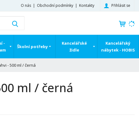
Přihlásit se
O nás
Obchodní podmínky
Kontakty
K
Vyhledat
d
o
h
í -
Kancelářské
Kancelářský
Školní potřeby
l
ram
židle
nábytek - HOBIS
e
d
vi - 500 ml / černá
á
,
t
00 ml / černá
e
n
n
a
j
d
e