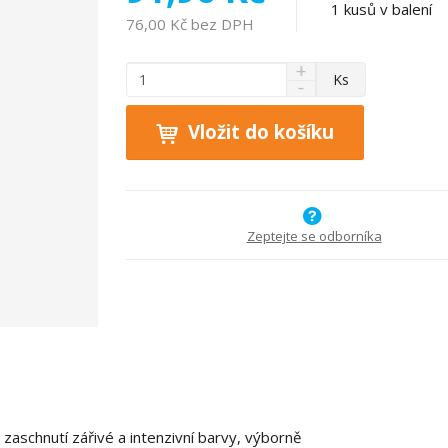
1
kusů v balení
76,00 Kč bez DPH
N
Z
Ks
S
a
m
n
v
ě
í
ý
Vložit do košíku
n
ž
š
i
i
i
t
t
t
p
m
m
n
o
n
Zeptejte se odborníka
o
o
č
ž
ž
e
s
s
t
t
t
v
v
í
í
zaschnutí zářivé a intenzivní barvy, výborně