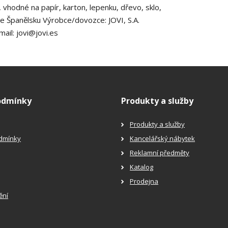
, vhodné na papír, karton, lepenku, dřevo, sklo,
ve Španělsku Výrobce/dovozce: JOVI, S.A.
ail: jovi@jovi.es
odmínky
Produkty a služby
Produkty a služby
dmínky
Kancelářský nábytek
Reklamní předměty
Katalog
Prodejna
ění