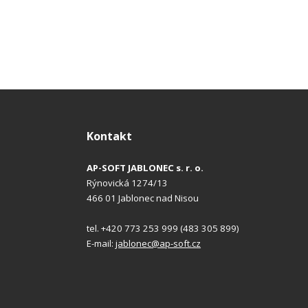
Kontakt
AP-SOFT JABLONEC s. r. o.
Rýnovická 1274/13
466 01 Jablonec nad Nisou
tel. +420 773 253 999 (483 305 899)
E-mail:
jablonec@ap-soft.cz