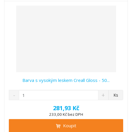
v
t
í
v
í
Barva s vysokým leskem Creall Gloss - 50...
S
N
Z
Ks
n
a
m
í
v
ě
281,93 Kč
ž
ý
n
233,00 Kč bez DPH
i
š
i
t
i
Koupit
t
m
t
p