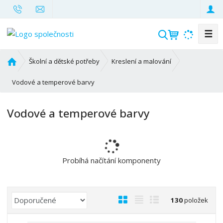
☰
V
y
h
Ú
Školní a dětské potřeby
Kreslení a malování
l
v
o
Vodové a temperové barvy
e
d
d
n
a
Vodové a temperové barvy
í
t
s
t
r
a
Probíhá načítání komponenty
n
a
Ř
O
T
Ř
130
položek
a
b
a
á
z