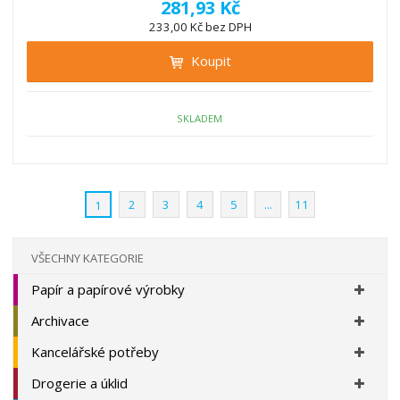
ě
281,93 Kč
ž
ý
n
233,00 Kč bez DPH
i
š
i
t
i
Koupit
t
m
t
p
n
m
o
o
n
ž
o
č
SKLADEM
s
ž
e
t
s
t
v
t
í
v
2
3
4
5
...
11
1
í
VŠECHNY KATEGORIE
Papír a papírové výrobky
Archivace
Kancelářské potřeby
Drogerie a úklid