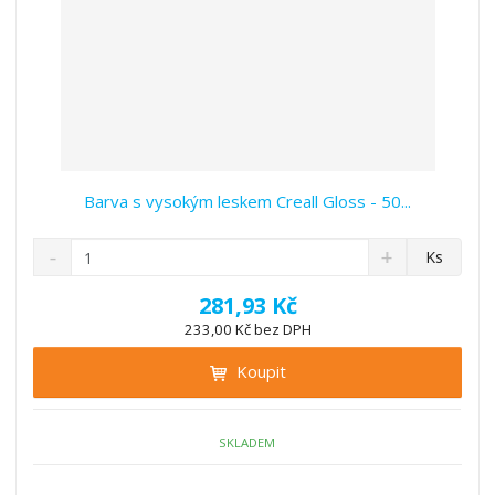
Barva s vysokým leskem Creall Gloss - 50...
S
N
Z
Ks
n
a
m
í
v
ě
281,93 Kč
ž
ý
n
233,00 Kč bez DPH
i
š
i
t
i
Koupit
t
m
t
p
n
m
o
o
n
ž
o
č
SKLADEM
s
ž
e
t
s
t