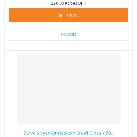
n
220,00 Kč bez DPH
i
š
i
t
i
Koupit
t
m
t
p
n
m
o
o
n
ž
o
č
SKLADEM
s
ž
e
t
s
t
v
t
í
v
í
Barva s vysokým leskem Creall Gloss - 50...