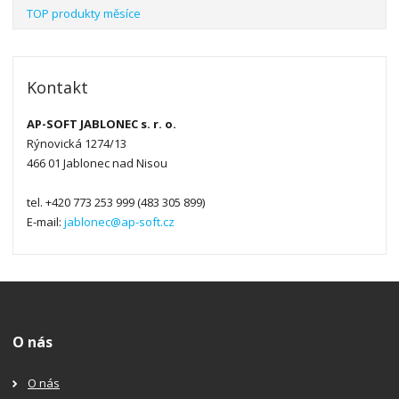
TOP produkty měsíce
Kontakt
AP-SOFT JABLONEC s. r. o.
Rýnovická 1274/13
466 01 Jablonec nad Nisou
tel. +420 773 253 999 (483 305 899)
E-mail:
jablonec@ap-soft.cz
O nás
O nás