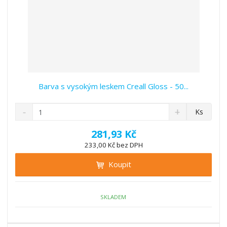
Barva s vysokým leskem Creall Gloss - 50...
S
N
Z
Ks
n
a
m
í
v
ě
281,93 Kč
ž
ý
n
233,00 Kč bez DPH
i
š
i
t
i
Koupit
t
m
t
p
n
m
o
o
n
ž
o
č
SKLADEM
s
ž
e
t
s
t