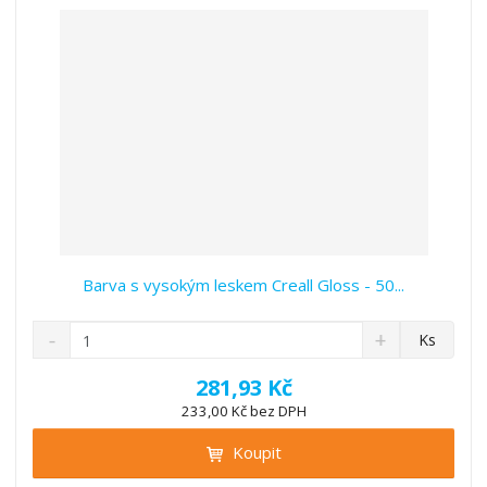
v
t
í
v
í
Barva s vysokým leskem Creall Gloss - 50...
S
N
Z
Ks
n
a
m
í
v
ě
281,93 Kč
ž
ý
n
233,00 Kč bez DPH
i
š
i
t
i
Koupit
t
m
t
p
n
m