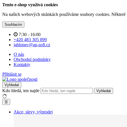
Tento e-shop využívá cookies
Na našich webových stránkách používáme soubory cookies. Některé z n
Souhlasím
7:30 - 16:00
+420 483 305 899
jablonec@ap-soft.cz
O nás
Obchodní podmínky
Kontakty
Přihlásit se
Vyhledat
Kdo hledá, ten najde
Vyhledat
☰
Akce, slevy, výprodej