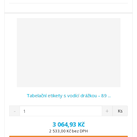
s
ž
e
t
s
t
v
t
í
v
í
Tabelační etikety s vodící drážkou - 89 ...
S
N
Z
Ks
n
a
m
í
v
ě
3 064,93 Kč
ž
ý
n
2 533,00 Kč bez DPH
i
š
i