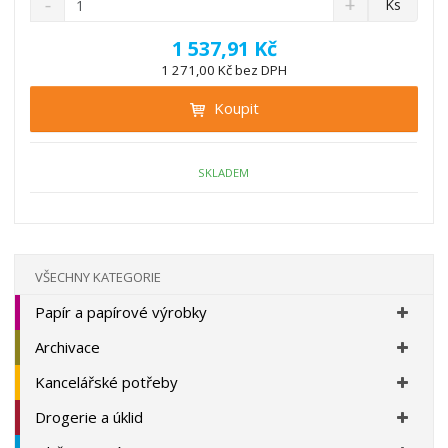
Ks
n
a
m
í
v
ě
1 537,91 Kč
ž
ý
n
1 271,00 Kč bez DPH
i
š
i
t
i
Koupit
t
m
t
p
n
m
o
o
n
ž
o
č
SKLADEM
s
ž
e
t
s
t
v
t
í
v
í
VŠECHNY KATEGORIE
Papír a papírové výrobky
Archivace
Kancelářské potřeby
Drogerie a úklid