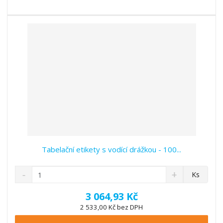
s
ž
e
t
s
t
v
t
í
v
í
Tabelační etikety s vodící drážkou - 100...
S
N
Z
Ks
n
a
m
í
v
ě
3 064,93 Kč
ž
ý
n
2 533,00 Kč bez DPH
i
š
i
t
i