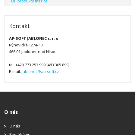
TOP produkty měsíce
Kontakt
AP-SOFT JABLONEC s. r. o.
Rýnovická 1274/13
466 01 Jablonec nad Nisou
tel. +420 773 253 999 (483 305 899)
E-mail:
jablonec@ap-soft.cz
O nás
O nás
Pomáháme