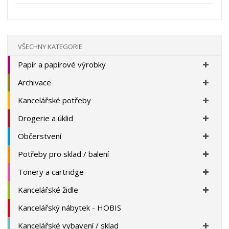
s
ž
e
t
s
t
v
t
í
v
í
VŠECHNY KATEGORIE
Papír a papírové výrobky
Archivace
Kancelářské potřeby
Drogerie a úklid
Občerstvení
Potřeby pro sklad / balení
Tonery a cartridge
Kancelářské židle
Kancelářský nábytek - HOBIS
Kancelářské vybavení / sklad