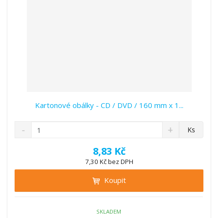
í
Kartonové obálky - CD / DVD / 160 mm x 1...
S
N
Z
Ks
n
a
m
í
v
ě
8,83 Kč
ž
ý
n
7,30 Kč bez DPH
i
š
i
t
i
Koupit
t
m
t
p
n
m
o
o
n
ž
o
č
SKLADEM