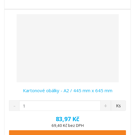
s
ž
e
t
s
t
v
t
í
v
í
Kartonové obálky - A2 / 445 mm x 645 mm
S
N
Z
Ks
n
a
m
í
v
ě
83,97 Kč
ž
ý
n
69,40 Kč bez DPH
i
š
i
t
i