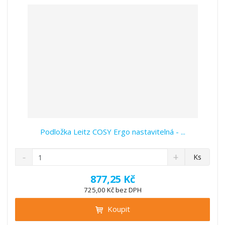
v
t
í
v
í
Podložka Leitz COSY Ergo nastavitelná - ...
S
N
Z
Ks
n
a
m
í
v
ě
877,25 Kč
ž
ý
n
725,00 Kč bez DPH
i
š
i
t
i
Koupit
t
m
t
p
n
m