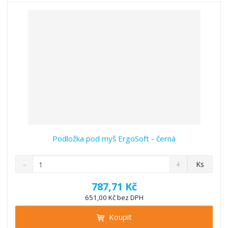
v
t
í
v
í
Podložka pod myš ErgoSoft - černá
S
N
Z
Ks
n
a
m
í
v
ě
787,71 Kč
ž
ý
n
651,00 Kč bez DPH
i
š
i
t
i
Koupit
t
m
t
p