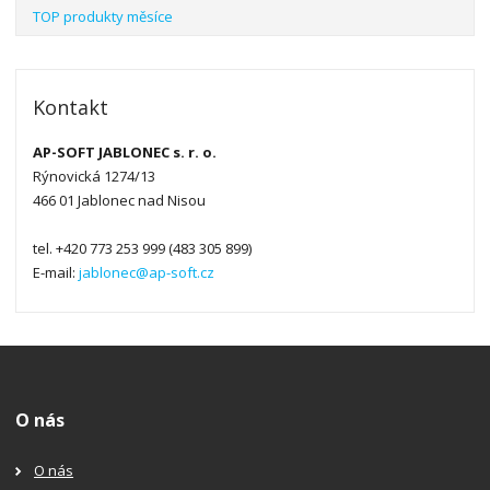
TOP produkty měsíce
Kontakt
AP-SOFT JABLONEC s. r. o.
Rýnovická 1274/13
466 01 Jablonec nad Nisou
tel. +420 773 253 999 (483 305 899)
E-mail:
jablonec@ap-soft.cz
O nás
O nás