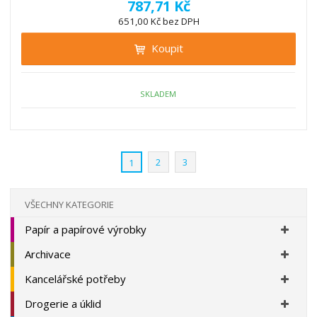
ě
787,71 Kč
ž
ý
n
651,00 Kč bez DPH
i
š
i
t
i
Koupit
t
m
t
p
n
m
o
o
n
ž
o
č
SKLADEM
s
ž
e
t
s
t
v
t
í
v
2
3
1
í
VŠECHNY KATEGORIE
Papír a papírové výrobky
Archivace
Kancelářské potřeby
Drogerie a úklid