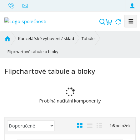
☰
V
y
h
Ú
Kancelářské vybavení / sklad
Tabule
l
v
o
Flipchartové tabule a bloky
e
d
d
n
a
Flipchartové tabule a bloky
í
t
s
t
r
a
Probíhá načítání komponenty
n
a
Ř
O
T
Ř
16
položek
a
b
a
á
z