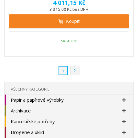
ě
4 011,15 Kč
ž
ý
n
3 315,00 Kč bez DPH
i
š
i
t
i
Koupit
t
m
t
p
n
m
o
o
n
ž
o
č
SKLADEM
s
ž
e
t
s
t
v
t
í
v
2
1
í
VŠECHNY KATEGORIE
Papír a papírové výrobky
Archivace
Kancelářské potřeby
Drogerie a úklid