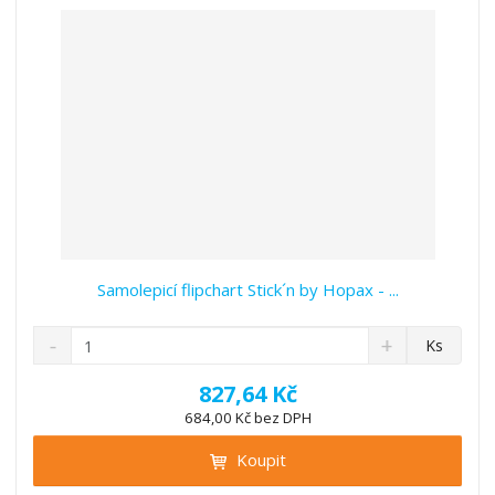
v
t
í
v
í
Samolepicí flipchart Stick´n by Hopax - ...
S
N
Z
Ks
n
a
m
í
v
ě
827,64 Kč
ž
ý
n
684,00 Kč bez DPH
i
š
i
t
i
Koupit
t
m
t
p
n
m