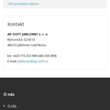
TOP produkty měsíce
Kontakt
AP-SOFT JABLONEC s. r. o.
Rýnovická 1274/13
466 01 Jablonec nad Nisou
tel. +420 773 253 999 (483 305 899)
E-mail:
jablonec@ap-soft.cz
O nás
O nás