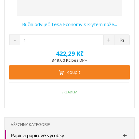
Ruční odvíječ Tesa Economy s krytem nože...
S
N
Z
Ks
n
a
m
í
v
ě
422,29 Kč
ž
ý
n
349,00 Kč bez DPH
i
š
i
t
i
Koupit
t
m
t
p
n
m
o
o
n
ž
o
č
SKLADEM
s
ž
e
t
s
t
v
t
í
v
í
VŠECHNY KATEGORIE
Papír a papírové výrobky