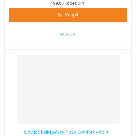
n
199,00 Kč bez DPH
i
š
i
t
i
Koupit
t
m
t
p
n
m
o
o
n
ž
o
č
SKLADEM
s
ž
e
t
s
t
v
t
í
v
í
Odvíječ balicí pásky Tesa Comfort - 66 m...