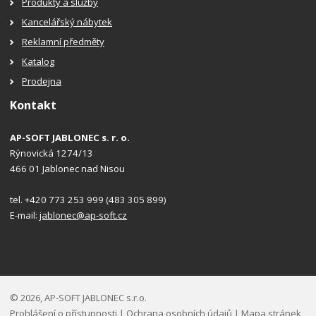
Produkty a služby
Kancelářský nábytek
Reklamní předměty
Katalog
Prodejna
Kontakt
AP-SOFT JABLONEC s. r. o.
Rýnovická 1274/13
466 01 Jablonec nad Nisou
tel. +420 773 253 999 (483 305 899)
E-mail:
jablonec@ap-soft.cz
© 2026, AP-SOFT JABLONEC s.r.o.
Prohlášení o přístupnosti
|
Ochrana osobních údajů
|
Mapa stránek