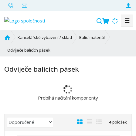
☰
V
y
h
Ú
Kancelářské vybavení / sklad
Balicí materiál
l
v
o
Odvíječe balicích pásek
e
d
d
n
a
Odvíječe balicích pásek
í
t
s
t
r
a
Probíhá načítání komponenty
n
a
Ř
O
T
Ř
4
položek
a
b
a
á
z