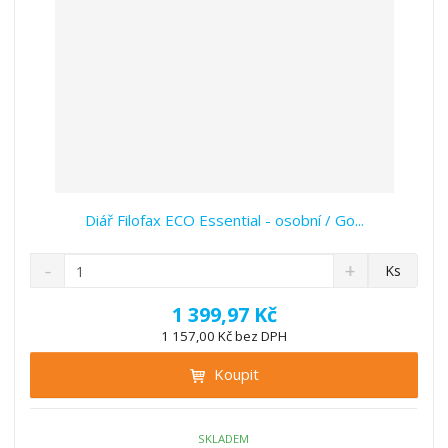
í
Diář Filofax ECO Essential - osobní / Go...
S
N
Z
Ks
n
a
m
í
v
ě
1 399,97 Kč
ž
ý
n
1 157,00 Kč bez DPH
i
š
i
t
i
Koupit
t
m
t
p
n
m
o
o
n
ž
o
č
SKLADEM