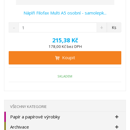
Náplň Filofax Multi A5 osobní - samolepk...
S
N
Z
Ks
n
a
m
í
v
ě
215,38 Kč
ž
ý
n
178,00 Kč bez DPH
i
š
i
t
i
Koupit
t
m
t
p
n
m
o
o
n
ž
o
č
SKLADEM
s
ž
e
t
s
t
v
t
í
v
í
VŠECHNY KATEGORIE
Papír a papírové výrobky
Archivace