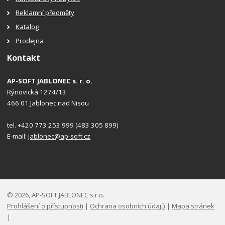
Reklamní předměty
Katalog
Prodejna
Kontakt
AP-SOFT JABLONEC s. r. o.
Rýnovická 1274/13
466 01 Jablonec nad Nisou
tel. +420 773 253 999 (483 305 899)
E-mail:
jablonec@ap-soft.cz
© 2026, AP-SOFT JABLONEC s.r.o.
Prohlášení o přístupnosti
|
Ochrana osobních údajů
|
Mapa stránek
|