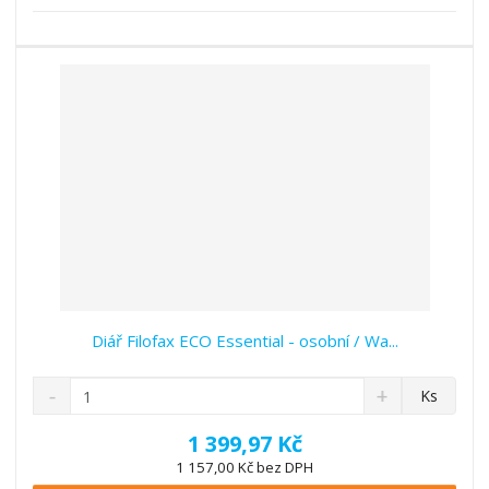
s
ž
e
t
s
t
v
t
í
v
í
Diář Filofax ECO Essential - osobní / Wa...
S
N
Z
Ks
n
a
m
í
v
ě
1 399,97 Kč
ž
ý
n
1 157,00 Kč bez DPH
i
š
i