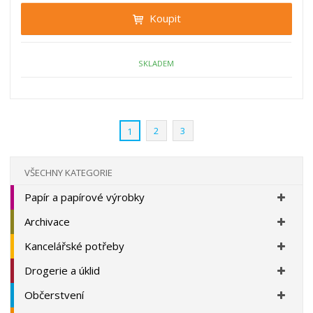
i
t
i
Koupit
t
m
t
p
n
m
o
o
n
ž
o
č
SKLADEM
s
ž
e
t
s
t
v
t
í
v
2
3
1
í
VŠECHNY KATEGORIE
Papír a papírové výrobky
Archivace
Kancelářské potřeby
Drogerie a úklid
Občerstvení