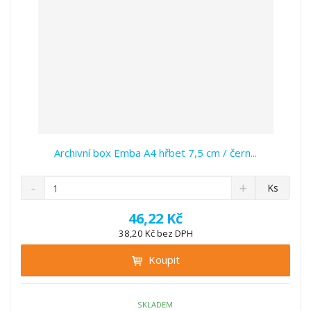
í
Archivní box Emba A4 hřbet 7,5 cm / čern...
S
N
Z
Ks
n
a
m
í
v
ě
46,22 Kč
ž
ý
n
38,20 Kč bez DPH
i
š
i
t
i
Koupit
t
m
t
p
n
m
o
o
n
ž
o
č
SKLADEM