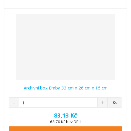
s
ž
e
t
s
t
v
t
í
v
í
Archivní box Emba 33 cm x 26 cm x 15 cm
S
N
Z
Ks
n
a
m
í
v
ě
83,13 Kč
ž
ý
n
68,70 Kč bez DPH
i
š
i
t
i