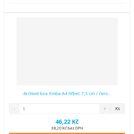
s
ž
e
t
s
t
v
t
í
v
í
Archivní box Emba A4 hřbet 7,5 cm / červ...
S
N
Z
Ks
n
a
m
í
v
ě
46,22 Kč
ž
ý
n
38,20 Kč bez DPH
i
š
i