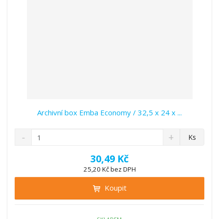
í
Archivní box Emba Economy / 32,5 x 24 x ...
S
N
Z
Ks
n
a
m
í
v
ě
30,49 Kč
ž
ý
n
25,20 Kč bez DPH
i
š
i
t
i
Koupit
t
m
t
p
n
m
o
o
n