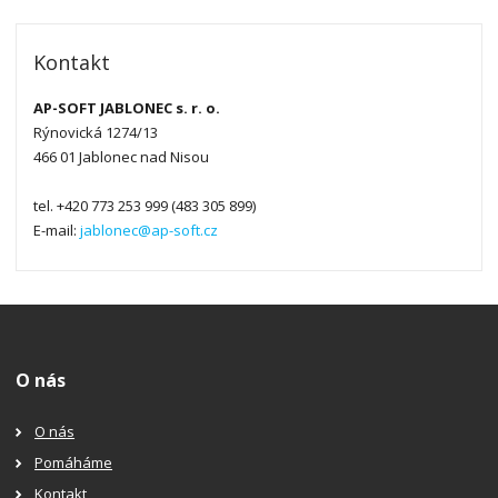
Kontakt
AP-SOFT JABLONEC s. r. o.
Rýnovická 1274/13
466 01 Jablonec nad Nisou
tel. +420 773 253 999 (483 305 899)
E-mail:
jablonec@ap-soft.cz
O nás
O nás
Pomáháme
Kontakt