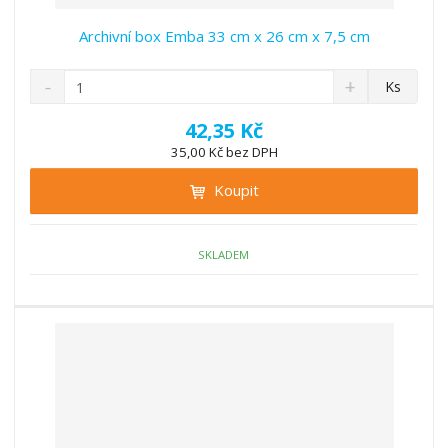
Archivní box Emba 33 cm x 26 cm x 7,5 cm
S
N
Z
Ks
n
a
m
í
v
ě
42,35 Kč
ž
ý
n
35,00 Kč bez DPH
i
š
i
t
i
Koupit
t
m
t
p
n
m
o
o
n
ž
o
č
SKLADEM
s
ž
e
t
s
t
v
t
í
v
í