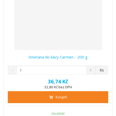
í
Smetana do kávy Carmen - 200 g
S
N
Z
Ks
n
a
m
í
v
ě
36,74 Kč
ž
ý
n
32,80 Kč bez DPH
i
š
i
t
i
Koupit
t
m
t
p
n
m
o
o
n
ž
o
č
SKLADEM