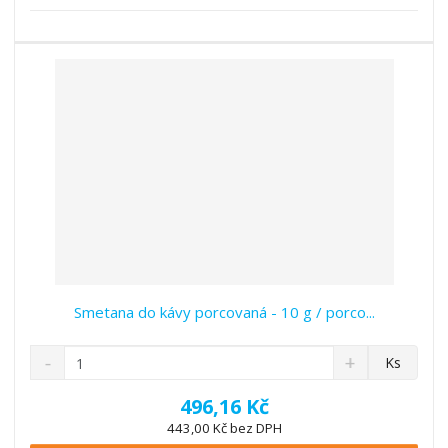
s
ž
e
t
s
t
v
t
í
v
í
Smetana do kávy porcovaná - 10 g / porco...
S
N
Z
Ks
n
a
m
í
v
ě
496,16 Kč
ž
ý
n
443,00 Kč bez DPH
i
š
i