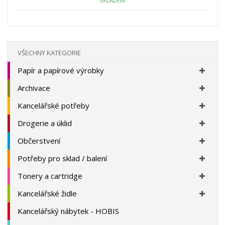
ž
o
č
SKLADEM
s
ž
e
t
s
t
v
t
í
v
í
VŠECHNY KATEGORIE
Papír a papírové výrobky
Archivace
Kancelářské potřeby
Drogerie a úklid
Občerstvení
Potřeby pro sklad / balení
Tonery a cartridge
Kancelářské židle
Kancelářský nábytek - HOBIS