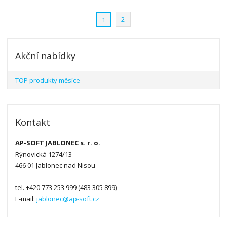
v
t
í
v
2
1
í
Akční nabídky
TOP produkty měsíce
Kontakt
AP-SOFT JABLONEC s. r. o.
Rýnovická 1274/13
466 01 Jablonec nad Nisou
tel. +420 773 253 999 (483 305 899)
E-mail:
jablonec@ap-soft.cz