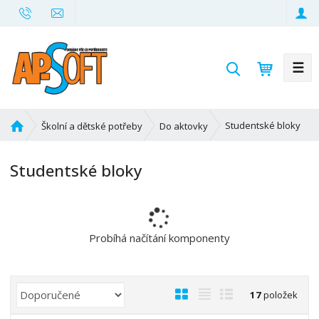
☰
V
y
h
l
Ú
Studentské bloky
Školní a dětské potřeby
Do aktovky
e
v
d
o
Studentské bloky
d
a
n
t
í
s
t
Probíhá načítání komponenty
r
a
n
Ř
O
T
Ř
17
položek
a
a
b
a
á