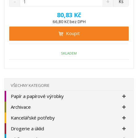
Ks
n
a
m
í
v
ě
80,83 Kč
ž
ý
n
66,80 Kč bez DPH
i
š
i
t
i
Koupit
t
m
t
p
n
m
o
o
n
ž
o
č
SKLADEM
s
ž
e
t
s
t
v
t
í
v
í
VŠECHNY KATEGORIE
Papír a papírové výrobky
Archivace
Kancelářské potřeby
Drogerie a úklid