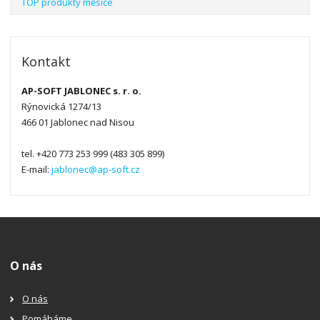
TOP produkty měsíce
Kontakt
AP-SOFT JABLONEC s. r. o.
Rýnovická 1274/13
466 01 Jablonec nad Nisou
tel. +420 773 253 999 (483 305 899)
E-mail:
jablonec@ap-soft.cz
O nás
O nás
Pomáháme