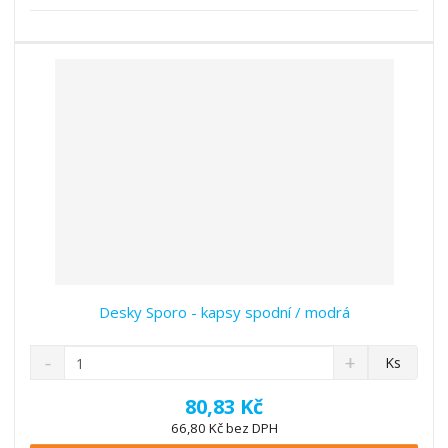
s
ž
e
t
s
t
v
t
í
v
í
Desky Sporo - kapsy spodní / modrá
S
N
Z
Ks
n
a
m
í
v
ě
80,83 Kč
ž
ý
n
66,80 Kč bez DPH
i
š
i