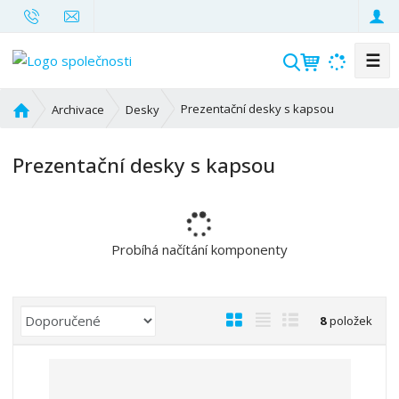
☰
V
y
h
Ú
Prezentační desky s kapsou
Archivace
Desky
l
v
o
e
Prezentační desky s kapsou
d
d
n
a
í
t
s
t
Probíhá načítání komponenty
r
a
n
Ř
O
T
Ř
8
položek
a
a
b
a
á
z
r
b
d
e
á
u
k
n