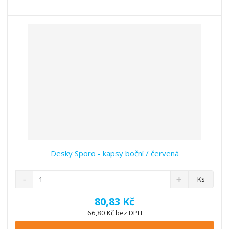
s
ž
e
t
s
t
v
t
í
v
í
Desky Sporo - kapsy boční / červená
S
N
Z
Ks
n
a
m
í
v
ě
80,83 Kč
ž
ý
n
66,80 Kč bez DPH
i
š
i
t
i