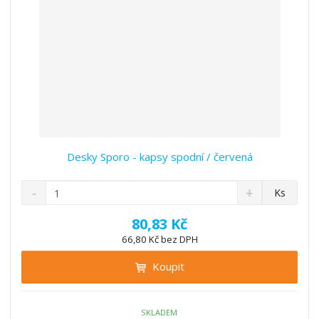
í
Desky Sporo - kapsy spodní / červená
S
N
Z
Ks
n
a
m
í
v
ě
80,83 Kč
ž
ý
n
66,80 Kč bez DPH
i
š
i
t
i
Koupit
t
m
t
p
n
m
o
o
n
ž
o
č
SKLADEM