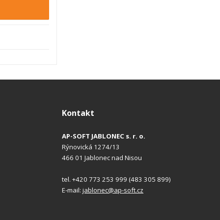
t
t
m
m
n
n
o
o
ž
ž
s
s
t
t
v
v
í
í
Kontakt
AP-SOFT JABLONEC s. r. o.
Rýnovická 1274/13
466 01 Jablonec nad Nisou
tel. +420 773 253 999 (483 305 899)
E-mail:
jablonec@ap-soft.cz