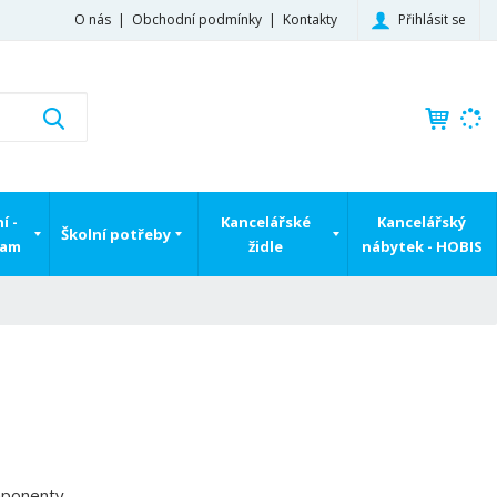
Přihlásit se
O nás
Obchodní podmínky
Kontakty
K
Vyhledat
d
o
h
l
í -
Kancelářské
Kancelářský
e
Školní potřeby
ram
židle
nábytek - HOBIS
d
á
,
t
e
n
n
a
j
d
mponenty
e