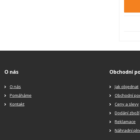
p
o
č
e
t
O nás
Obchodní p
O nás
Jak objednat
Pomáháme
Obchodní po
Kontakt
Ceny a slevy
Dodání zboží
Reklamace
Náhradní pln