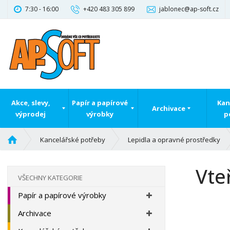
7:30 - 16:00
+420 483 305 899
jablonec@ap-soft.cz
Akce, slevy,
Papír a papírové
Kan
Archivace
výprodej
výrobky
p
Ú
Kancelářské potřeby
Lepidla a opravné prostředky
v
o
Vte
d
VŠECHNY KATEGORIE
n
Papír a papírové výrobky
í
s
Archivace
t
r