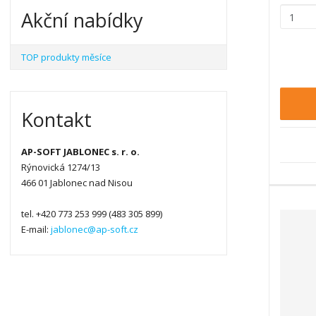
Z
Akční nabídky
m
ě
TOP produkty měsíce
n
i
t
p
Kontakt
o
č
e
AP-SOFT JABLONEC s. r. o.
t
Rýnovická 1274/13
466 01 Jablonec nad Nisou
tel. +420 773 253 999 (483 305 899)
E-mail:
jablonec@ap-soft.cz