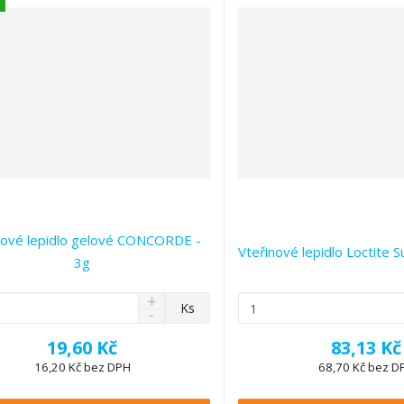
í
í
nové lepidlo gelové CONCORDE -
Vteřinové lepidlo Loctite S
3g
N
Z
Ks
S
a
m
n
v
ě
19,60 Kč
83,13 Kč
í
ý
n
ž
16,20 Kč bez DPH
68,70 Kč bez D
š
i
i
i
t