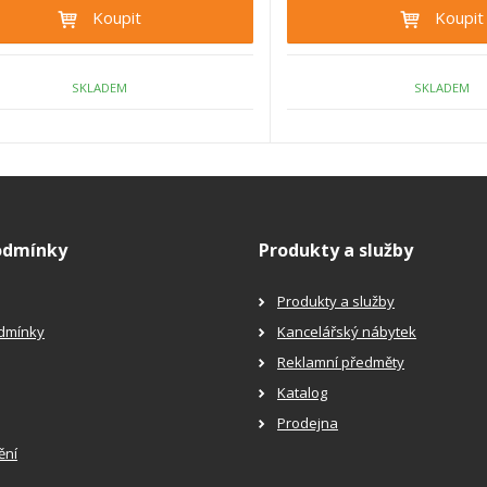
t
t
Koupit
Koupit
p
m
m
n
o
n
o
o
č
ž
ž
SKLADEM
SKLADEM
e
s
s
t
t
t
v
v
í
í
odmínky
Produkty a služby
Produkty a služby
dmínky
Kancelářský nábytek
Reklamní předměty
Katalog
Prodejna
ění