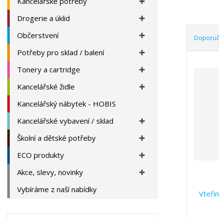
Kancelářské potřeby
a
Drogerie a úklid
n
a
Občerstvení
Doporu
Potřeby pro sklad / balení
Ř
a
Tonery a cartridge
z
Kancelářské židle
e
n
Kancelářský nábytek - HOBIS
í
p
Kancelářské vybavení / sklad
r
Školní a dětské potřeby
o
d
ECO produkty
u
Akce, slevy, novinky
k
t
Vybíráme z naší nabídky
Vteři
ů