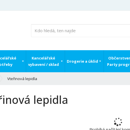
celářské
Kancelářské
Občerstven
Drogerie a úklid
otřeby
vybavení / sklad
Party prog
Vteřinová lepidla
řinová lepidla
Probíhá načítání ko