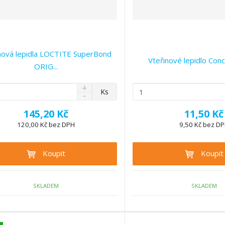
nová lepidla LOCTITE SuperBond
Vteřinové lepidlo Conc
ORIG...
N
Z
Ks
S
a
m
n
v
ě
145,20 Kč
11,50 Kč
í
ý
n
ž
120,00 Kč bez DPH
9,50 Kč bez D
š
i
i
i
t
t
t
Koupit
Koupit
p
m
m
n
o
n
o
o
č
ž
ž
SKLADEM
SKLADEM
e
s
s
t
t
t
v
v