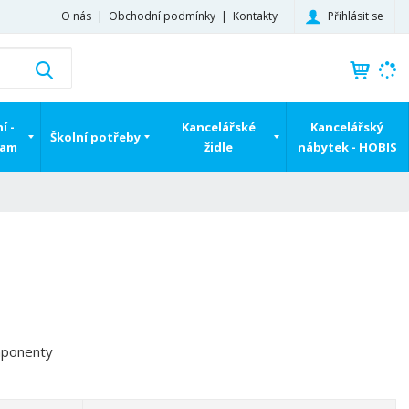
Přihlásit se
O nás
Obchodní podmínky
Kontakty
K
Vyhledat
d
o
h
í -
Kancelářské
Kancelářský
Školní potřeby
l
ram
židle
nábytek - HOBIS
e
d
á
,
t
e
n
n
a
j
mponenty
d
e