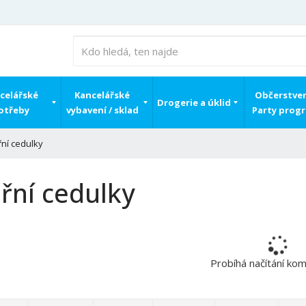
celářské
Kancelářské
Občerstven
Drogerie a úklid
otřeby
vybavení / sklad
Party prog
ní cedulky
řní cedulky
Probíhá načítání ko