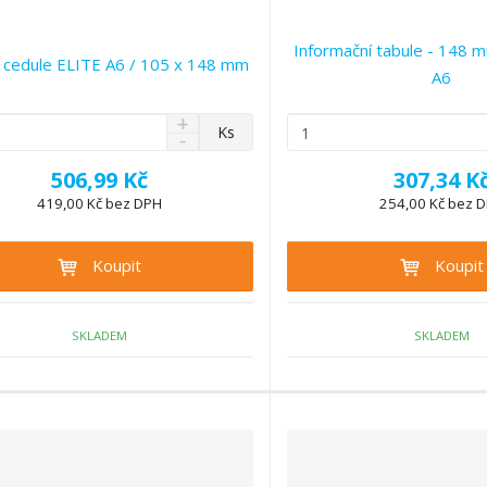
Informační tabule - 148 
 cedule ELITE A6 / 105 x 148 mm
A6
N
Z
Ks
S
a
m
n
v
ě
506,99 Kč
307,34 K
í
ý
n
ž
419,00 Kč bez DPH
254,00 Kč bez 
š
i
i
i
t
t
t
Koupit
Koupit
p
m
m
n
o
n
o
o
č
ž
ž
SKLADEM
SKLADEM
e
s
s
t
t
t
v
v
í
í