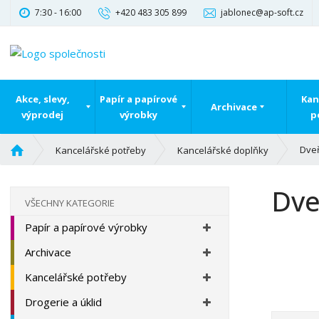
7:30 - 16:00
+420 483 305 899
jablonec@ap-soft.cz
Akce, slevy,
Papír a papírové
Kan
Archivace
výprodej
výrobky
p
Ú
Dveř
Kancelářské potřeby
Kancelářské doplňky
v
o
Dve
d
VŠECHNY KATEGORIE
n
Papír a papírové výrobky
í
s
Archivace
t
r
Kancelářské potřeby
a
Drogerie a úklid
n