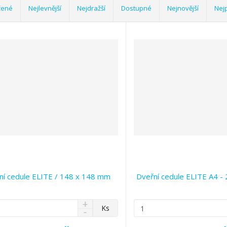
čené
Nejlevnější
Nejdražší
Dostupné
Nejnovější
Nej
ní cedule ELITE / 148 x 148 mm
Dveřní cedule ELITE A4 -
N
Z
Ks
S
a
m
n
v
ě