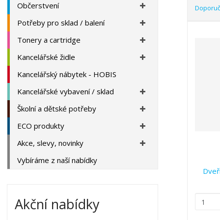
a
Občerstvení
Doporu
Potřeby pro sklad / balení
Ř
a
Tonery a cartridge
z
Kancelářské židle
e
n
Kancelářský nábytek - HOBIS
í
p
Kancelářské vybavení / sklad
r
Školní a dětské potřeby
o
d
ECO produkty
u
Akce, slevy, novinky
k
t
Vybíráme z naší nabídky
ů
Dveř
Z
Akční nabídky
m
ě