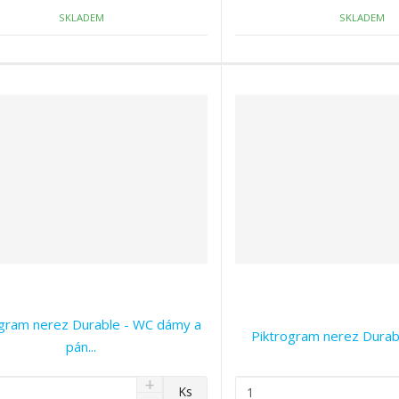
o
o
č
ž
ž
SKLADEM
SKLADEM
e
s
s
t
t
t
v
v
í
í
ogram nerez Durable - WC dámy a
Piktrogram nerez Durab
pán...
N
Z
Ks