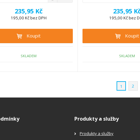
S
a
m
n
v
ě
235,95 Kč
235,95 K
í
ý
n
ž
195,00 Kč bez DPH
195,00 Kč bez 
š
i
i
i
t
t
t
Koupit
Koupit
p
m
m
n
o
n
o
o
č
ž
ž
SKLADEM
SKLADEM
e
s
s
t
t
t
v
v
í
í
2
1
odmínky
Produkty a služby
Produkty a služby