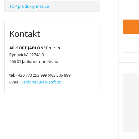
TOP produkty měsíce
n
i
t
p
Kontakt
o
č
e
AP-SOFT JABLONEC s. r. o.
t
Rýnovická 1274/13
466 01 Jablonec nad Nisou
tel. +420 773 253 999 (483 305 899)
E-mail:
jablonec@ap-soft.cz