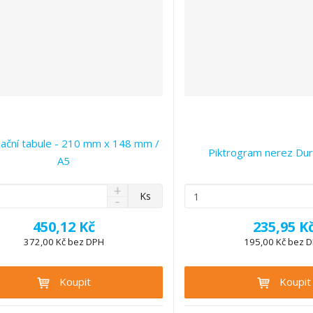
ační tabule - 210 mm x 148 mm /
Piktrogram nerez Dur
A5
N
Z
Ks
S
a
m
n
v
ě
450,12 Kč
235,95 K
í
ý
n
ž
372,00 Kč bez DPH
195,00 Kč bez 
š
i
i
i
t
t
t
Koupit
Koupit
p
m
m
n
o
n