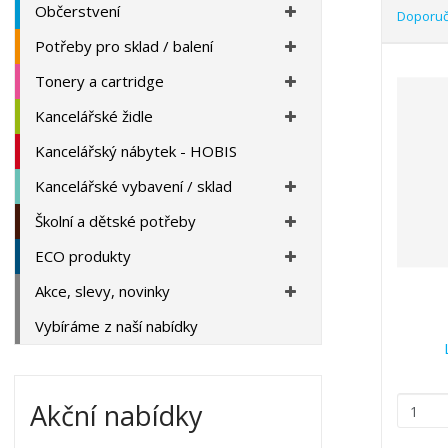
a
Občerstvení
Doporu
Potřeby pro sklad / balení
Ř
a
Tonery a cartridge
z
Kancelářské židle
e
n
Kancelářský nábytek - HOBIS
í
p
Kancelářské vybavení / sklad
r
Školní a dětské potřeby
o
d
ECO produkty
u
Akce, slevy, novinky
k
t
Vybíráme z naší nabídky
ů
Z
Akční nabídky
m
ě