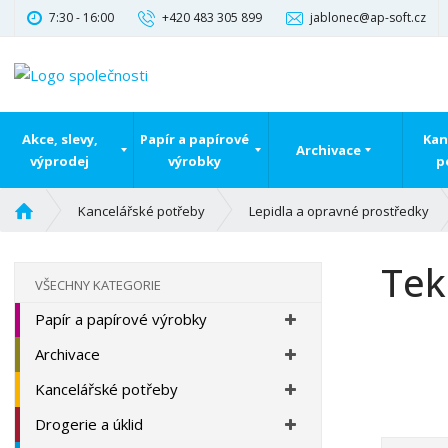
7:30 - 16:00
+420 483 305 899
jablonec@ap-soft.cz
Akce, slevy,
Papír a papírové
Kan
Archivace
výprodej
výrobky
p
Ú
Kancelářské potřeby
Lepidla a opravné prostředky
v
o
Tek
d
VŠECHNY KATEGORIE
n
Papír a papírové výrobky
í
s
Archivace
t
r
Kancelářské potřeby
a
Drogerie a úklid
n