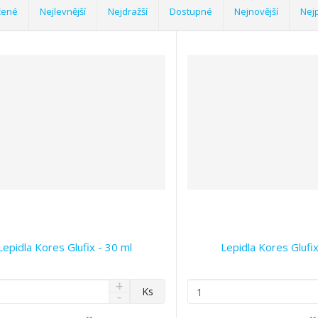
čené
Nejlevnější
Nejdražší
Dostupné
Nejnovější
Nej
Lepidla Kores Glufix - 30 ml
Lepidla Kores Glufix
N
Z
Ks
S
a
m
n
v
ě