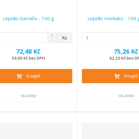
Lepidlo Gamafix - 100 g
Lepidlo Herkules - 100 g
N
Z
Ks
S
a
m
n
v
ě
72,48 Kč
75,26 Kč
í
ý
n
ž
59,90 Kč bez DPH
62,20 Kč bez D
š
i
i
i
t
t
t
Koupit
Koupit
p
m
m
n
o
n
o
o
č
ž
ž
SKLADEM
SKLADEM
e
s
s
t
t
t
v
v
í
í