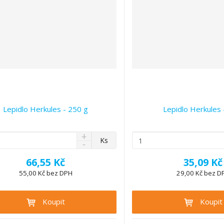
Lepidlo Herkules - 250 g
Lepidlo Herkules 
N
Z
Ks
S
a
m
n
v
ě
66,55 Kč
35,09 Kč
í
ý
n
ž
55,00 Kč bez DPH
29,00 Kč bez D
š
i
i
i
t
t
t
Koupit
Koupit
p
m
m
n
o
n