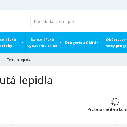
celářské
Kancelářské
Občerstven
Drogerie a úklid
otřeby
vybavení / sklad
Party prog
Tekutá lepidla
utá lepidla
Probíhá načítání ko