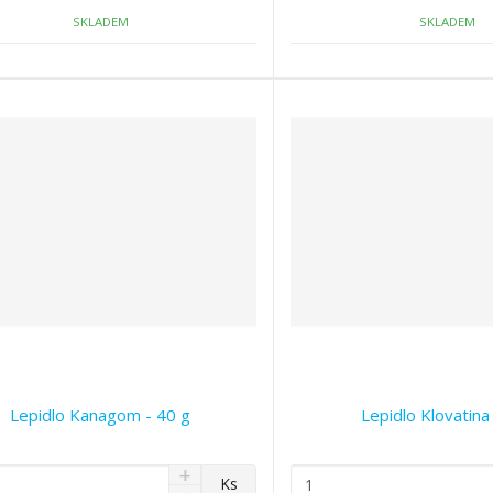
o
o
č
ž
ž
SKLADEM
SKLADEM
e
s
s
t
t
t
v
v
í
í
Lepidlo Kanagom - 40 g
Lepidlo Klovatin
N
Z
Ks