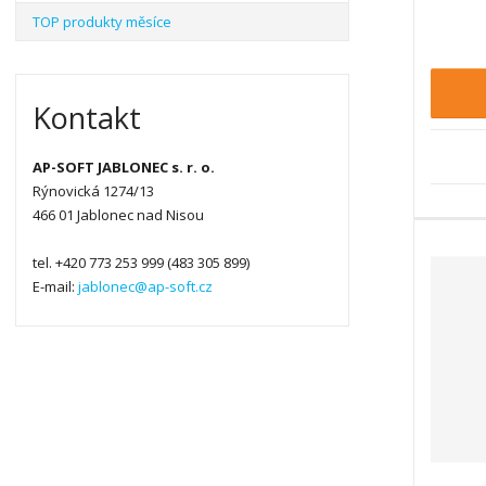
TOP produkty měsíce
n
i
t
p
Kontakt
o
č
e
AP-SOFT JABLONEC s. r. o.
t
Rýnovická 1274/13
466 01 Jablonec nad Nisou
tel. +420 773 253 999 (483 305 899)
E-mail:
jablonec@ap-soft.cz