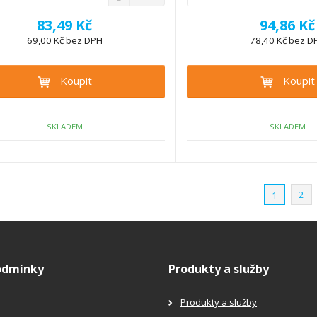
S
a
m
n
v
ě
83,49 Kč
94,86 Kč
í
ý
n
ž
69,00 Kč bez DPH
78,40 Kč bez D
š
i
i
i
t
t
t
Koupit
Koupit
p
m
m
n
o
n
o
o
č
ž
ž
SKLADEM
SKLADEM
e
s
s
t
t
t
v
v
í
í
2
1
odmínky
Produkty a služby
Produkty a služby