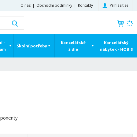
Přihlásit se
O nás
Obchodní podmínky
Kontakty
K
Vyhledat
d
o
h
í -
Kancelářské
Kancelářský
Školní potřeby
l
ram
židle
nábytek - HOBIS
e
d
á
,
t
e
n
n
a
j
mponenty
d
e