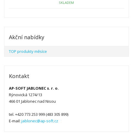
ž
o
č
SKLADEM
s
ž
e
t
s
t
v
t
í
v
í
Akční nabídky
TOP produkty měsíce
Kontakt
AP-SOFT JABLONEC s. r. o.
Rýnovická 1274/13
466 01 Jablonec nad Nisou
tel. +420 773 253 999 (483 305 899)
E-mail:
jablonec@ap-soft.cz