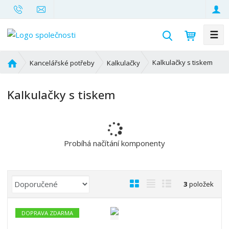
☰
V
y
h
Ú
Kalkulačky s tiskem
Kancelářské potřeby
Kalkulačky
l
v
o
e
Kalkulačky s tiskem
d
d
n
a
í
t
s
t
Probíhá načítání komponenty
r
a
n
Ř
O
T
Ř
3
položek
a
a
b
a
á
z
r
b
d
DOPRAVA ZDARMA
e
á
u
k
n