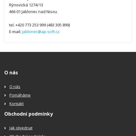
Rýnovická 1274/13
466 01 Jablonec nad Nisou
tel. +420 773 253 999 (483 305 899)
E-mail:
jablonec@ap-soft.cz
O nás
O nás
Pomáháme
Kontakt
Obchodní podmínky
Jak objednat