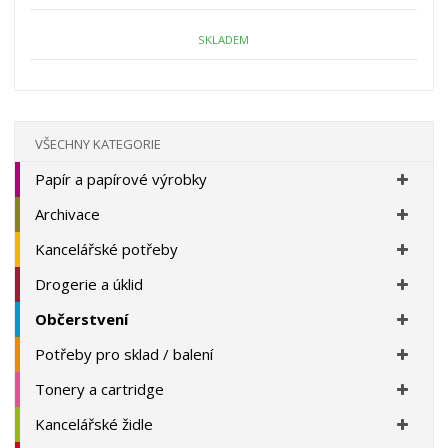
o
o
n
ž
o
č
SKLADEM
s
ž
e
t
s
t
v
t
í
v
í
VŠECHNY KATEGORIE
Papír a papírové výrobky
Archivace
Kancelářské potřeby
Drogerie a úklid
Občerstvení
Potřeby pro sklad / balení
Tonery a cartridge
Kancelářské židle