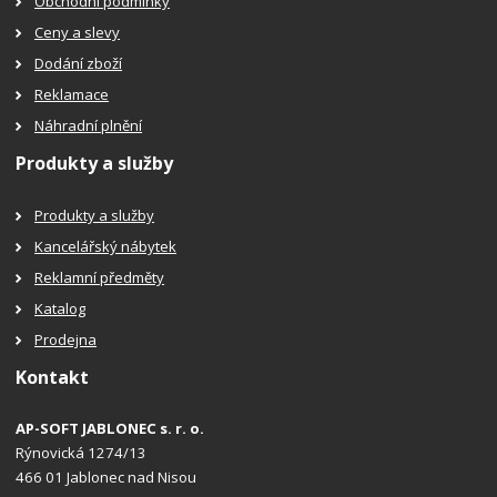
Obchodní podmínky
Ceny a slevy
Dodání zboží
Reklamace
Náhradní plnění
Produkty a služby
Produkty a služby
Kancelářský nábytek
Reklamní předměty
Katalog
Prodejna
Kontakt
AP-SOFT JABLONEC s. r. o.
Rýnovická 1274/13
466 01 Jablonec nad Nisou