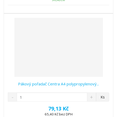
ž
o
č
s
ž
e
t
s
t
v
t
í
v
í
Pákový pořadač Centra A4 polypropylenový...
S
N
Z
Ks
n
a
m
í
v
ě
79,13 Kč
ž
ý
n
65,40 Kč bez DPH
i
š