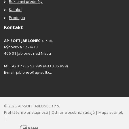
Reklamní předměty
Katalog
Prodejna
Kontakt
AP-SOFT JABLONEC s. r. o.
Rýnovická 1274/13
466 01 Jablonec nad Nisou
tel. +420 773 253 999 (483 305 899)
E-mail:
jablonec@ap-soft.cz
© 2026, AP-SOFT JABLONEC s.r.o.
Prohlášení o přístupnosti
|
Ochrana osobních údajů
|
Mapa stránek
|
E