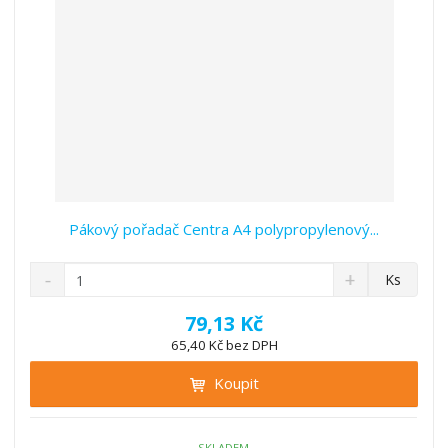
í
Pákový pořadač Centra A4 polypropylenový...
S
N
Z
Ks
n
a
m
í
v
ě
79,13 Kč
ž
ý
n
65,40 Kč bez DPH
i
š
i
t
i
Koupit
t
m
t
p
n
m
o
o
n
SKLADEM