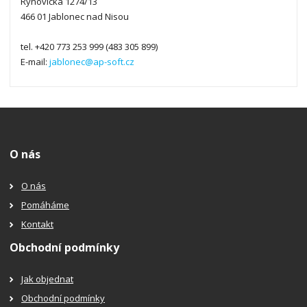
Rýnovická 1274/13
466 01 Jablonec nad Nisou
tel. +420 773 253 999 (483 305 899)
E-mail:
jablonec@ap-soft.cz
O nás
O nás
Pomáháme
Kontakt
Obchodní podmínky
Jak objednat
Obchodní podmínky