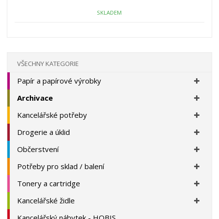
o
o
n
ž
o
č
SKLADEM
s
ž
e
t
s
t
v
t
í
v
í
VŠECHNY KATEGORIE
Papír a papírové výrobky
Archivace
Kancelářské potřeby
Drogerie a úklid
Občerstvení
Potřeby pro sklad / balení
Tonery a cartridge
Kancelářské židle
Kancelářský nábytek - HOBIS