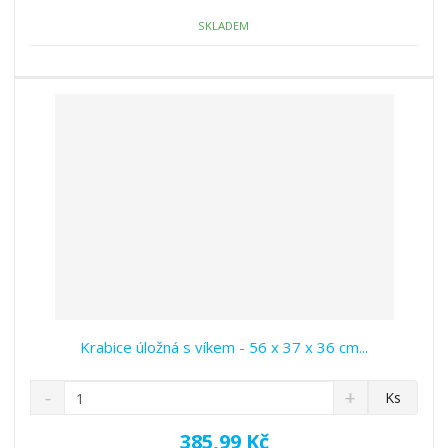
o
o
n
ž
o
č
SKLADEM
s
ž
e
t
s
t
v
t
í
v
í
Krabice úložná s víkem - 56 x 37 x 36 cm...
S
N
Z
Ks
n
a
m
í
v
ě
385,99 Kč