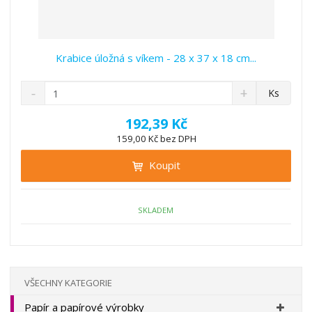
Krabice úložná s víkem - 28 x 37 x 18 cm...
S
N
Z
Ks
n
a
m
í
v
ě
192,39 Kč
ž
ý
n
159,00 Kč bez DPH
i
š
i
t
i
Koupit
t
m
t
p
n
m
o
o
n
ž
o
č
SKLADEM
s
ž
e
t
s
t
v
t
í
v
í
VŠECHNY KATEGORIE
Papír a papírové výrobky