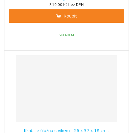
ž
ý
n
319,00 Kč bez DPH
i
š
i
t
i
Koupit
t
m
t
p
n
m
o
o
n
ž
o
č
SKLADEM
s
ž
e
t
s
t
v
t
í
v
í
Krabice úložná s víkem - 56 x 37 x 18 cm...