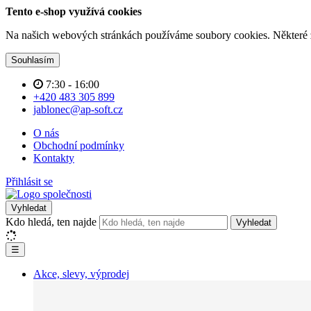
Tento e-shop využívá cookies
Na našich webových stránkách používáme soubory cookies. Některé z n
Souhlasím
7:30 - 16:00
+420 483 305 899
jablonec@ap-soft.cz
O nás
Obchodní podmínky
Kontakty
Přihlásit se
Vyhledat
Kdo hledá, ten najde
Vyhledat
☰
Akce, slevy, výprodej