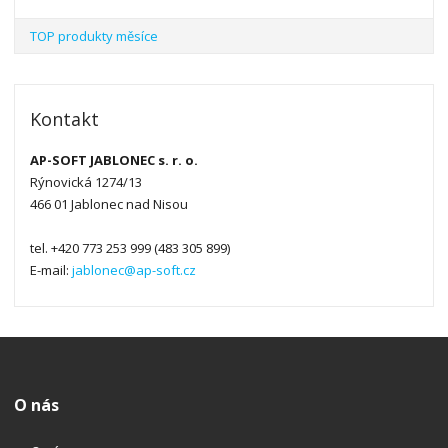
TOP produkty měsíce
Kontakt
AP-SOFT JABLONEC s. r. o.
Rýnovická 1274/13
466 01 Jablonec nad Nisou
tel. +420 773 253 999 (483 305 899)
E-mail:
jablonec@ap-soft.cz
O nás