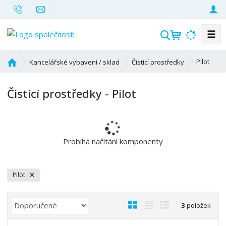
☰
V
y
h
Ú
Pilot
Kancelářské vybavení / sklad
Čistící prostředky
l
v
o
e
Čistící prostředky - Pilot
d
d
n
a
í
t
s
t
Probíhá načítání komponenty
r
a
n
Pilot
a
Ř
O
T
Ř
3
položek
a
b
a
á
z