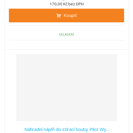
n
170,00 Kč bez DPH
i
š
i
t
i
Koupit
t
m
t
p
n
m
o
o
n
ž
o
č
SKLADEM
s
ž
e
t
s
t
v
t
í
v
í
Náhradní náplň do stírací houby Pilot Wy...