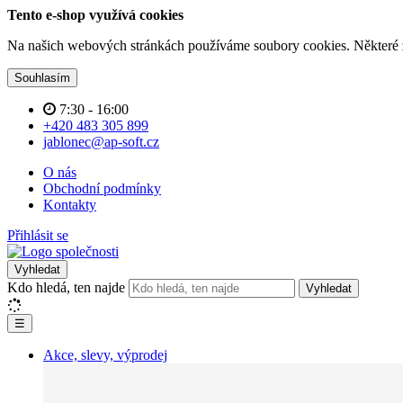
Tento e-shop využívá cookies
Na našich webových stránkách používáme soubory cookies. Některé z n
Souhlasím
7:30 - 16:00
+420 483 305 899
jablonec@ap-soft.cz
O nás
Obchodní podmínky
Kontakty
Přihlásit se
Vyhledat
Kdo hledá, ten najde
Vyhledat
☰
Akce, slevy, výprodej