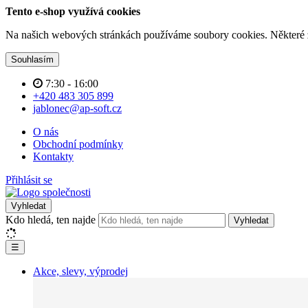
Tento e-shop využívá cookies
Na našich webových stránkách používáme soubory cookies. Některé z n
Souhlasím
7:30 - 16:00
+420 483 305 899
jablonec@ap-soft.cz
O nás
Obchodní podmínky
Kontakty
Přihlásit se
Vyhledat
Kdo hledá, ten najde
Vyhledat
☰
Akce, slevy, výprodej