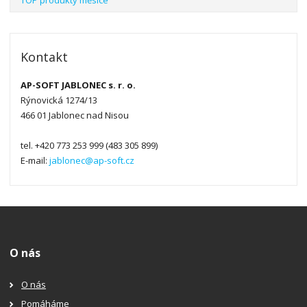
Kontakt
AP-SOFT JABLONEC s. r. o.
Rýnovická 1274/13
466 01 Jablonec nad Nisou
tel. +420 773 253 999 (483 305 899)
E-mail:
jablonec@ap-soft.cz
O nás
O nás
Pomáháme