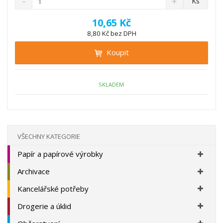
Ks
n
a
m
í
v
ě
10,65 Kč
ž
ý
n
8,80 Kč bez DPH
i
š
i
t
i
Koupit
t
m
t
p
n
m
o
o
n
ž
o
č
SKLADEM
s
ž
e
t
s
t
v
t
í
v
í
VŠECHNY KATEGORIE
Papír a papírové výrobky
Archivace
Kancelářské potřeby
Drogerie a úklid