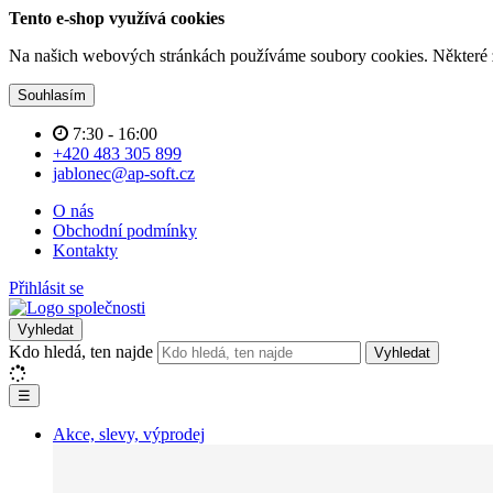
Tento e-shop využívá cookies
Na našich webových stránkách používáme soubory cookies. Některé z n
Souhlasím
7:30 - 16:00
+420 483 305 899
jablonec@ap-soft.cz
O nás
Obchodní podmínky
Kontakty
Přihlásit se
Vyhledat
Kdo hledá, ten najde
Vyhledat
☰
Akce, slevy, výprodej